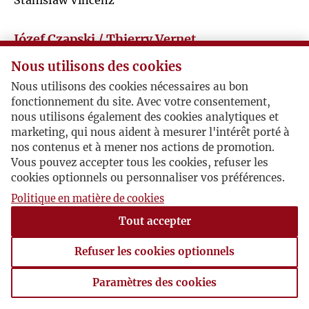
Stanisław Vincenz
J
H
Józef Czapski / Thierry Vernet
K
Nous utilisons des cookies
J
Nous utilisons des cookies nécessaires au bon
L
Une carte postale de Thierry Vernet et Floristella
fonctionnement du site. Avec votre consentement,
M
Stephani à Joseph Czapski et Maria Czapski
nous utilisons également des cookies analytiques et
Ł
marketing, qui nous aident à mesurer l'intérêt porté à
Venezia, 1970-01-19 , Thierry Vernet
Q
nos contenus et à mener nos actions de promotion.
Vous pouvez accepter tous les cookies, refuser les
M
cookies optionnels ou personnaliser vos préférences.
R
Politique en matière de cookies
N
S
Tout accepter
O
Refuser les cookies optionnels
T
P
Paramètres des cookies
V
Paramètres des cookies