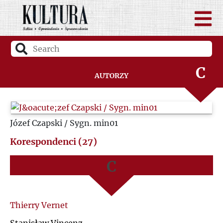
A
B
C
Autorzy
D
A
Józef Czapski / Sygn. min01
F
B
Korespondenci (27)
G
C
H
D
Thierry Vernet
I
G