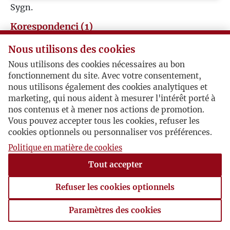
Sygn.
W
Korespondenci (1)
Z
Nous utilisons des cookies
Jerzy Giedroyc
Nous utilisons des cookies nécessaires au bon
Ż
fonctionnement du site. Avec votre consentement,
Karol Ripa / Jerzy Giedroyc
nous utilisons également des cookies analytiques et
marketing, qui nous aident à mesurer l'intérêt porté à
nos contenus et à mener nos actions de promotion.
Konsul generalny z Chicago zobowiązany pismem
Vous pouvez accepter tous les cookies, refuser les
ambasady RP w Waszyngtonie przesyła
cookies optionnels ou personnaliser vos préférences.
Giedroyciowi informacje o sprawach ukraińskich.
Politique en matière de cookies
Chicago, 1940-05-01 , Karol Ripa
Tout accepter
syg. ULB 01.01.03
Refuser les cookies optionnels
Paramètres des cookies
Paramètres des cookies