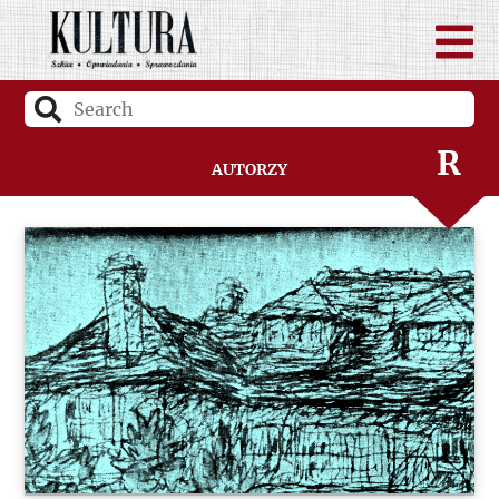
P
Q
R
Autorzy
S
Ś
T
U
V