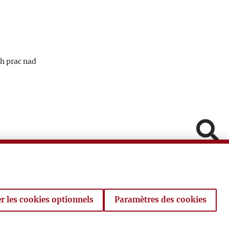
h prac nad
Pomiń
Fa
In
V
r les cookies optionnels
Paramètres des cookies
Powró