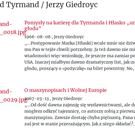
d Tyrmand / Jerzy Giedroyc
Pomysły na karierę dla Tyrmanda i Hłasko „um
głodu”
1966-08-08 , Jerzy Giedroyc
„
...Postępowanie Marka [Hłaski] wcale mnie nie dziwi
mu Pan w tejże chwili potrzebny. Ja też dawno nie m
wiadomości więc wnioskuję, że jeszcze ma zamiar p
USA. Inaczej miałbym dawno dramatyczny list, jak u
głodu, proszący o
»
pożyczkę
«
na bilet powrotny. No, 
zmienimy. Oby tylko pisał. Jego
»
piękni, dwudziestol
ogromne powodzenie, krajowcy rozrywają i w kraju 
znowu istnieć. Przynajmniej w pewnych kołach...
”.
O maszynopisach i Wolnej Europie
1967-03-13 , Jerzy Giedroyc
„
...Od dość dawna zajmuję się wydawnictwami, ale d
mogłem odkryć tajemnicy, co autorzy robią z pierws
maszynopisu. Zawsze dostaję chyba piętnastą. Pana
zaś jest w stanie przerażającym. Jak z niego składać?..