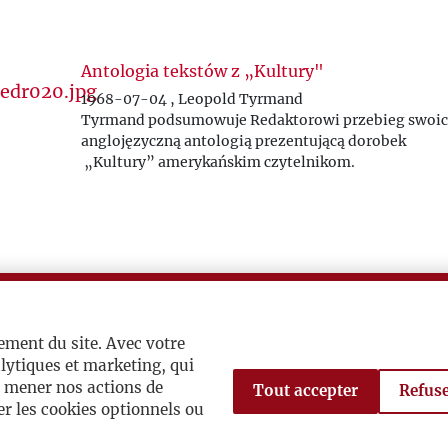
Antologia tekstów z „Kultury"
1968-07-04 , Leopold Tyrmand
Tyrmand podsumowuje Redaktorowi przebieg swoic
anglojęzyczną antologią prezentującą dorobek
„Kultury
”
amerykańskim czytelnikom.
Co z Kisielem?
1982-03-25 , Leopold Tyrmand
ement du site. Avec votre
lytiques et marketing, qui
à mener nos actions de
Tout accepter
Refuse
r les cookies optionnels ou