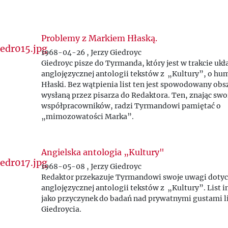
Problemy z Markiem Hłaską.
1968-04-26 , Jerzy Giedroyc
Giedroyc pisze do Tyrmanda, który jest w trakcie ukł
anglojęzycznej antologii tekstów z „Kultury
”,
o hum
Hłaski. Bez wątpienia list ten jest spowodowany obs
wysłaną przez pisarza do Redaktora. Ten, znając swo
współpracowników, radzi Tyrmandowi pamiętać o
„mimozowatości Marka
”
.
Angielska antologia „Kultury"
1968-05-08 , Jerzy Giedroyc
Redaktor przekazuje Tyrmandowi swoje uwagi doty
anglojęzycznej antologii tekstów z „Kultury
”
. List 
jako przyczynek do badań nad prywatnymi gustami l
Giedroycia.