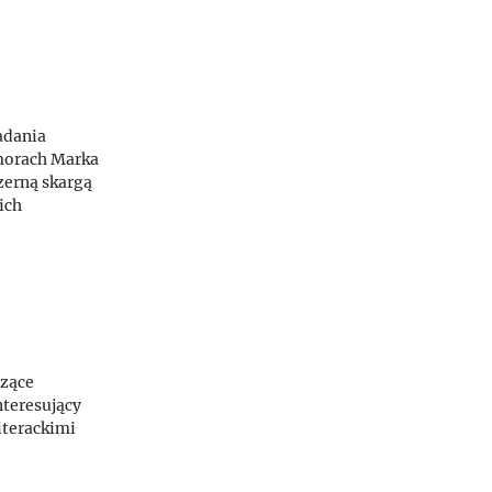
adania
orach Marka
zerną skargą
ich
czące
interesujący
iterackimi