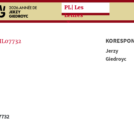
Przeskocz do treści zasad
PL
| Les
Lettres
KORESPON
Jerzy
Giedroyc
7732