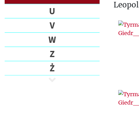
Leopol
U
V
W
Z
Ż