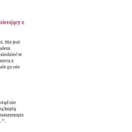
ierający z
. Nie jest
iałem
osiedzieć w
miera z
ale go nie
etni
«
mają
zaczyna
otąd nie
zą kopią
 maszynopis
.
”.