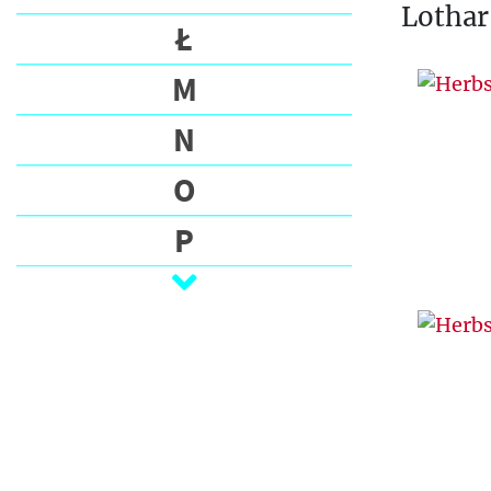
Lothar
Ł
M
N
O
P
Q
R
S
Ś