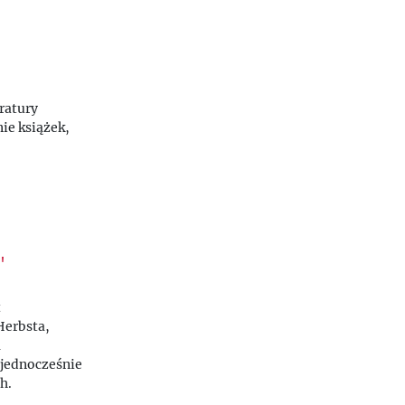
ratury
ie książek,
"
t
Herbsta,
m
 jednocześnie
h.