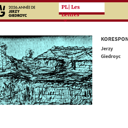
Przeskocz do treści zasad
PL
| Les
Lettres
KORESPON
Jerzy
Giedroyc