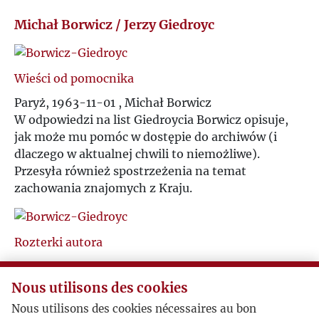
I
Michał Borwicz / Jerzy Giedroyc
J
Wieści od pomocnika
K
Paryż, 1963-11-01 , Michał Borwicz
W odpowiedzi na list Giedroycia Borwicz opisuje,
L
jak może mu pomóc w dostępie do archiwów (i
dlaczego w aktualnej chwili to niemożliwe).
Ł
Przesyła również spostrzeżenia na temat
zachowania znajomych z Kraju.
M
Rozterki autora
N
Paryż, 1963-11-08 , Michał Borwicz
Borwicz prosi Giedroycia, by ten pozwolił na
Nous utilisons des cookies
O
kolejną korektę jego tekstu
Inżynierowie dusz
-
Nous utilisons des cookies nécessaires au bon