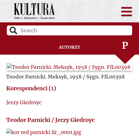
N
O
P
Autorzy
Q
Teodor Parnicki. Meksyk, 1958 / Sygn. FIL00398
R
Korespondenci (1)
S
Jerzy Giedroyc
Ś
Teodor Parnicki / Jerzy Giedroyc
T