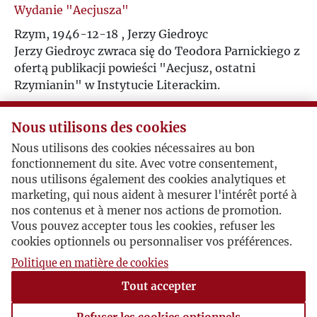
Wydanie "Aecjusza"
U
Rzym, 1946-12-18 , Jerzy Giedroyc
Jerzy Giedroyc zwraca się do Teodora Parnickiego z
V
ofertą publikacji powieści "Aecjusz, ostatni
Rzymianin" w Instytucie Literackim.
W
Nous utilisons des cookies
Z
Zgoda na wydanie "Aecjusza"... po włosku
Nous utilisons des cookies nécessaires au bon
Meksyk (miasto), 1947-02-12 , Teodor Parnicki
fonctionnement du site. Avec votre consentement,
Ż
Teodor Parnicki wyraża zgodę na wydanie
nous utilisons également des cookies analytiques et
marketing, qui nous aident à mesurer l'intérêt porté à
"Aecjusza" (ale po włosku) i opisuje Jerzemu
nos contenus et à mener nos actions de promotion.
Giedroyciowi swoje dalsze plany literackie.
Vous pouvez accepter tous les cookies, refuser les
cookies optionnels ou personnaliser vos préférences.
Politique en matière de cookies
Przypieczętowanie współpracy
Tout accepter
1947-03-03 , Jerzy Giedroyc
Jerzy Giedroyc wyraża radość za to, że Teodor