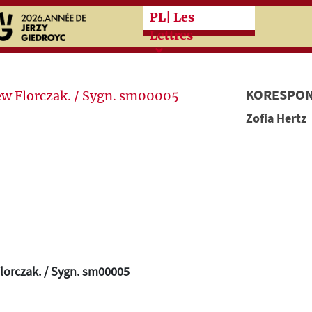
Przeskocz do treści zasad
PL
| Les
Lettres
KORESPON
Zofia Hertz
lorczak. / Sygn. sm00005