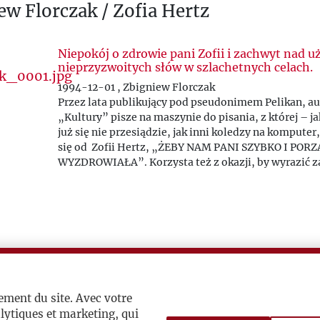
ew Florczak / Zofia Hertz
Niepokój o zdrowie pani Zofii i zachwyt nad 
nieprzyzwoitych słów w szlachetnych celach.
1994-12-01 , Zbigniew Florczak
Przez lata publikujący pod pseudonimem Pelikan, au
„Kultury” pisze na maszynie do pisania, z której – j
już się nie przesiądzie, jak inni koledzy na kompute
się od Zofii Hertz, „ŻEBY NAM PANI SZYBKO I POR
WYZDROWIAŁA”. Korzysta też z okazji, by wyrazić 
listami Zygmunta Hertza do Miłosza, które są cud
przykładem: „jak można mową niewyparzoną przek
najciekawsze na świecie treści”.
ement du site. Avec votre
lytiques et marketing, qui