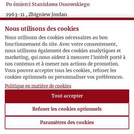
Po śmierci Stanisława Ossowskiego
O
1963-11 , Zbigniew Jordan
List niedatowany, napisany po 22 listopada 1963.
P
Nous utilisons des cookies
Jordan zgadza się na napisanie artykułu
wspomnieniowego o Stanisławie Ossowskim.
Nous utilisons des cookies nécessaires au bon
Q
fonctionnement du site. Avec votre consentement,
nous utilisons également des cookies analytiques et
R
marketing, qui nous aident à mesurer l'intérêt porté à
O Stanisławie Ossowskim
nos contenus et à mener nos actions de promotion.
Maisons-Laffitte, 1963-11-18 , Jerzy Giedroyc
Vous pouvez accepter tous les cookies, refuser les
S
Giedroyc poświęca list niedawno zmarłemu
cookies optionnels ou personnaliser vos préférences.
socjologowi Stanisławowi Ossowskiemu i jego
Politique en matière de cookies
Ś
żonie Marii. Prosi Jordana o przygotowanie
Tout accepter
artykułu biograficznego na temat zmarłego. Tekst
T
ukazał się w Kulturze 1964/1-2/195-196 pod
Refuser les cookies optionnels
tytułem
O Stanisławie Ossowskim
.
U
Paramètres des cookies
Paramètres des cookies