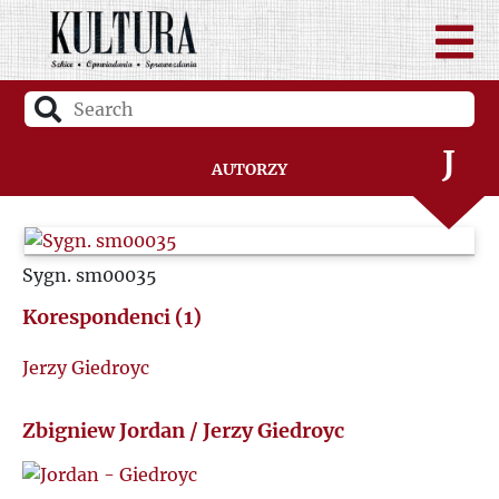
H
I
J
Autorzy
K
Sygn. sm00035
L
Korespondenci (1)
Ł
Jerzy Giedroyc
M
Zbigniew Jordan / Jerzy Giedroyc
N