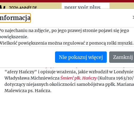
Przeskocz do treści zasad
pour voir plus
Informacja
Czym żyje emigracja londy
Po najechaniu na zdjęcie, po jego prawej stronie pojawi się jego
powiększenie.
1963-11-02, Tymon Terlecki - Jerzy Giedroyc
Wielkość powiększenia można regulować z pomocą rolki myszki.
Terlecki prosi o przysłanie egzemplarza (a choćby i maszynopi
Nie pokazuj więcej
Zamknij
Hłaski, która dopiero ma się ukazać - być może chodzi o
Wszysc
odwróceni
.
Brudne czyny
, które IL wyda w 1964 r. Odnosi się ró
"afery Hańczy" i opisuje wrażenia, jakie wzbudził w Londynie
Władysława Michniewicza
Śmierć płk. Hańczy
(Kultura 1963/10/
dotyczący niejasnych okoliczności samobójstwa ppłk. Marian
Malewicza ps. Hańcza.