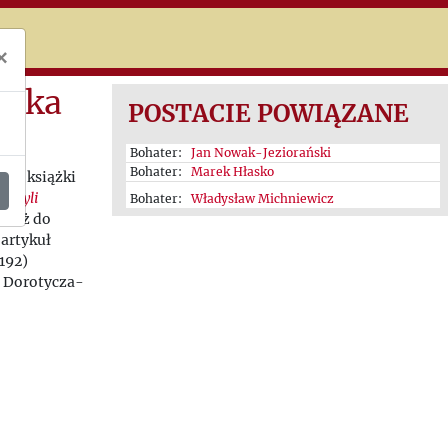
niczej
×
ńska
POSTACIE POWIĄZANE
Bohater:
Jan Nowak-Jeziorański
Bohater:
Marek Hłasko
su) książki
y byli
Bohater:
Władysław Michniewicz
wnież do
 artykuł
192)
a Dorotycza-