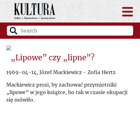
„Lipowe” czy „lipne”?
1969-04-14, Józef Mackiewicz - Zofia Hertz
Mackiewicz prosi, by zachować przymiotniki
„lipowe” w jego książce, bo tak w czasie okupacji
się mówiło.