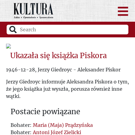
Ukazała się książka Piskora
1946-12-28, Jerzy Giedroyc - Aleksander Piskor
Jerzy Giedroyc informuje Aleksandra Piskora o tym,
że jego książka już wyszła, porusza również inne
wątki.
Postacie powiązane
Bohater:
Maria (Maja) Prądzyńska
Bohater:
Antoni Józef Zielicki