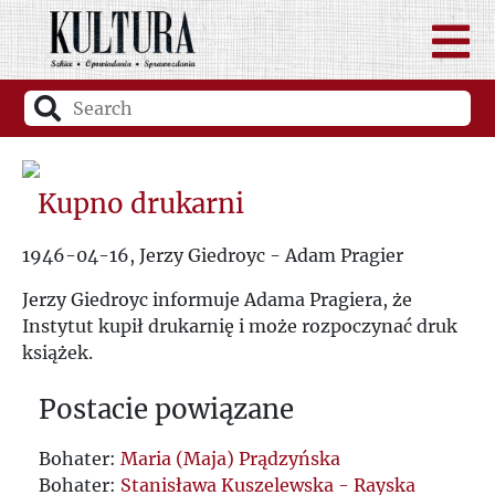
Kupno drukarni
1946-04-16, Jerzy Giedroyc - Adam Pragier
Jerzy Giedroyc informuje Adama Pragiera, że
Instytut kupił drukarnię i może rozpoczynać druk
książek.
Postacie powiązane
Bohater:
Maria (Maja) Prądzyńska
Bohater:
Stanisława Kuszelewska - Rayska