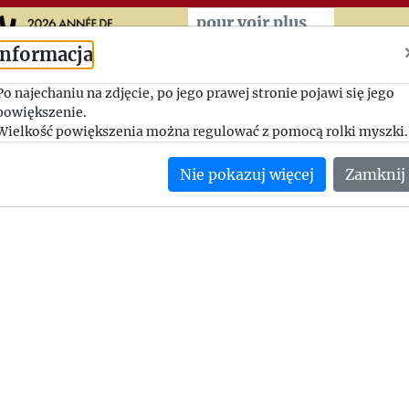
Przeskocz do treści zasad
pour voir plus
Informacja
Kontrżyczenia
Po najechaniu na zdjęcie, po jego prawej stronie pojawi się jego
powiększenie.
1947-01-06, Władysław Raczkiewicz - Jerzy Giedroyc
Wielkość powiększenia można regulować z pomocą rolki myszki.
Odpowiedź na życzenia świąteczne.
Nie pokazuj więcej
Zamknij