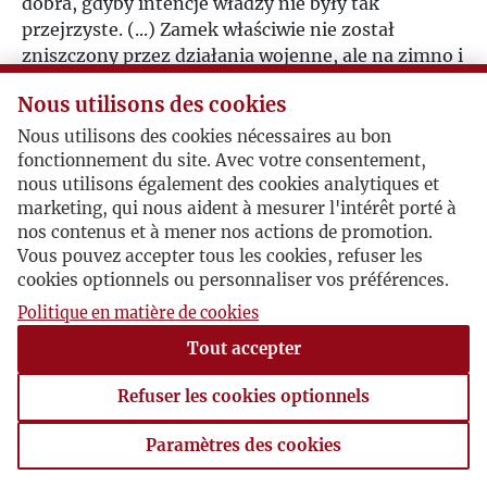
dobra, gdyby intencje władzy nie były tak
przejrzyste. (...) Zamek właściwie nie został
zniszczony przez działania wojenne, ale na zimno i
z premedytacją zdynamitowany przez Niemców.
Nous utilisons des cookies
Byłoby rzeczą więc słuszną, by Niemcy go
odbudowali
”
.
Nous utilisons des cookies nécessaires au bon
fonctionnement du site. Avec votre consentement,
nous utilisons également des cookies analytiques et
marketing, qui nous aident à mesurer l'intérêt porté à
nos contenus et à mener nos actions de promotion.
Vous pouvez accepter tous les cookies, refuser les
cookies optionnels ou personnaliser vos préférences.
Politique en matière de cookies
Tout accepter
Refuser les cookies optionnels
Paramètres des cookies
Paramètres des cookies