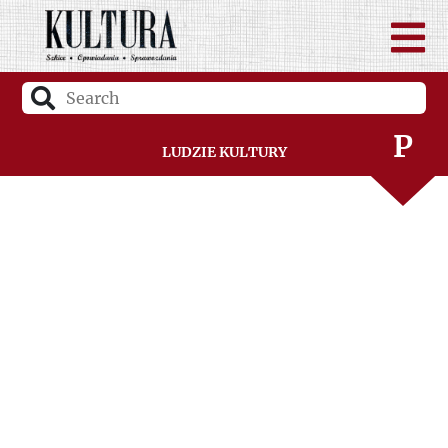
N
O
P
Ludzie Kultury
R
S
Ś
T
U