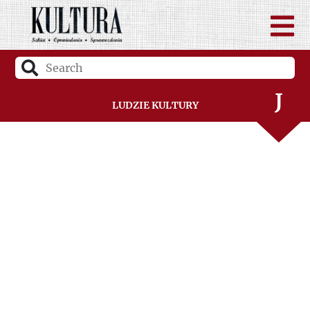
H
I
J
Ludzie Kultury
K
L
Ł
M
N