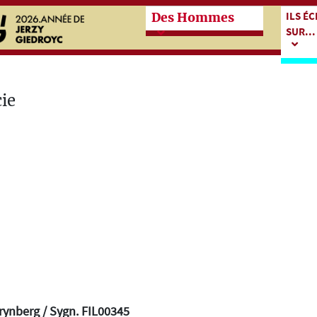
Przeskocz do treści zasadn
Przes
ILS É
Des Hommes
SUR...
ynberg / Sygn. FIL00345