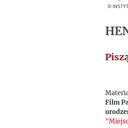
O
© INSTYT
G
R
A
HE
P
H
I
Pisz
E
T
E
X
Materia
T
E
Film P
S
urodze
L
"Miejsc
E