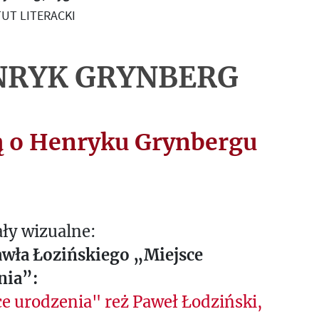
UT LITERACKI
NRYK GRYNBERG
ą o Henryku Grynbergu
ły wizualne:
awła Łozińskiego „Miejsce
nia”:
e urodzenia" reż Paweł Łodziński,