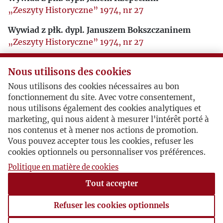
„Zeszyty Historyczne” 1974, nr 27
Wywiad z płk. dypl. Januszem Bokszczaninem
„Zeszyty Historyczne” 1974, nr 27
Stosunek rządu brytyjskiego do powstania
Nous utilisons des cookies
warszawskiego
„Zeszyty Historyczne” 1977, nr 42
Nous utilisons des cookies nécessaires au bon
fonctionnement du site. Avec votre consentement,
Wywiad z płk. dypl. Kazimierzem Irankiem-
nous utilisons également des cookies analytiques et
Osmeckim
marketing, qui nous aident à mesurer l'intérêt porté à
„Zeszyty Historyczne” 1988, nr 84
nos contenus et à mener nos actions de promotion.
Vous pouvez accepter tous les cookies, refuser les
Przystąpienie Anglii do wojny
cookies optionnels ou personnaliser vos préférences.
„Zeszyty Historyczne” 1990, nr 91
Politique en matière de cookies
Wywiad z gen. bryg. Tadeuszem Pełczyńskim
Tout accepter
„Zeszyty Historyczne” 1990, nr 93
Refuser les cookies optionnels
Brytyjskie służby wywiadowcze i specjalne