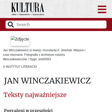
Jan Winczakiewicz (z lewej) i Konstanty A. Jeleński. Miejsce i
czas nieznane. Fotografia z archwium rodziny
Winczakiewiczów. / Sygn. sm00563
© INSTYTUT LITERACKI
JAN WINCZAKIEWICZ
Teksty najważniejsze
Pogrążeni w przeszłości