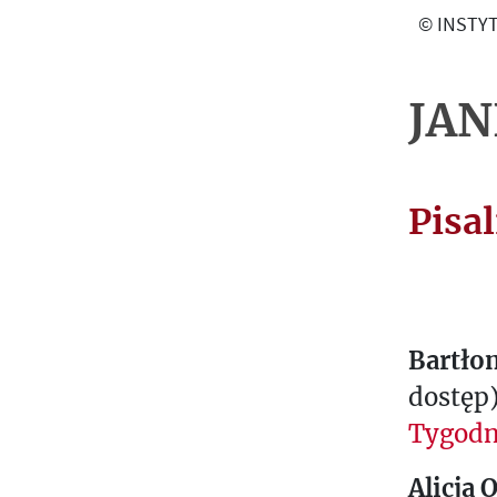
O
© INSTYT
G
R
A
JAN
P
H
I
Pisal
E
T
E
X
Bartłom
T
E
dostęp
S
Tygodn
L
E
Alicja 