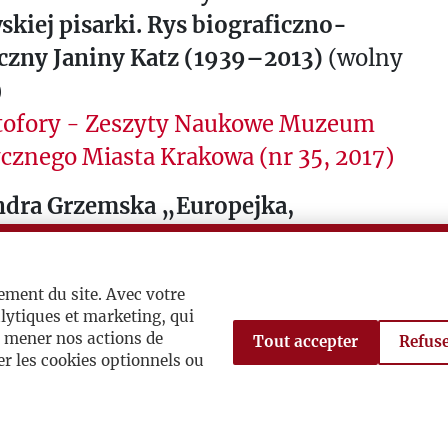
kiej pisarki. Rys biograficzno-
yczny Janiny Katz (1939–2013)
(wolny
)
tofory - Zeszyty Naukowe Muzeum
cznego Miasta Krakowa (nr 35, 2017)
ndra Grzemska
„Europejka,
elka Danii, wieczna Żydówka, dzielna
 O języku i tożsamości w twórczości
ement du site. Avec votre
Katz.
(wolny dostęp)
lytiques et marketing, qui
y Naukowe Towarzystwa Doktorantów
à mener nos actions de
Tout accepter
Refuse
r les cookies optionnels ou
i Humanistyczne, Nr 10 (1/2015)
ch