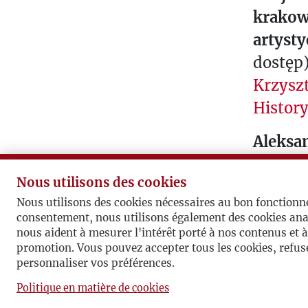
S
krakows
P
artyst
L
dostęp
U
Krzysz
S
History
I
M
Aleksa
P
obywat
O
Nous utilisons des cookies
R
Polka".
Nous utilisons des cookies nécessaires au bon fonctionn
T
Janiny 
consentement, nous utilisons également des cookies ana
A
Zeszyt
nous aident à mesurer l'intérêt porté à nos contenus et 
N
promotion. Vous pouvez accepter tous les cookies, refuse
UJ Nauk
T
personnaliser vos préférences.
S
book
Pomiń sekcję linków społecznościowych
Powrót do sekcji linków społecznościowy
Instagram
Vimeo
Politique en matière de cookies
Paramètres des cookies