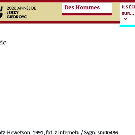
Przeskocz do treści zasadn
Przes
ILS É
Des Hommes
SUR...
tz-Hewetson. 1991, fot. z Internetu / Sygn. sm00486