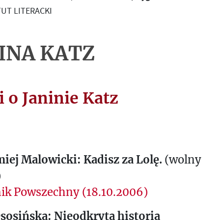
UT LITERACKI
INA KATZ
i o Janinie Katz
iej Malowicki: Kadisz za Lolę.
(wolny
)
ik Powszechny (18.10.2006)
Ososińska: Nieodkryta historia