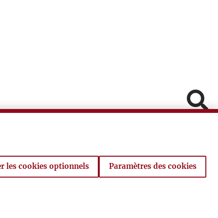
Pomiń
Fa
In
V
r les cookies optionnels
Paramètres des cookies
Powró