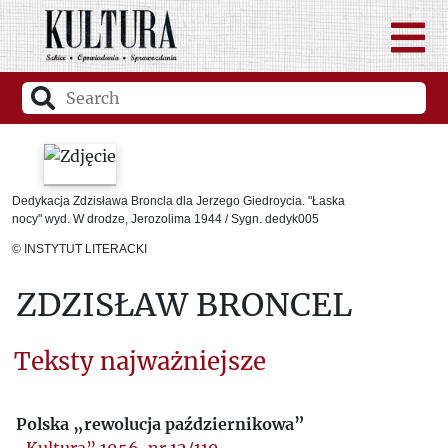
Dedykacja Zdzisława Broncla dla Jerzego Giedroycia. "Łaska
nocy" wyd. W drodze, Jerozolima 1944 / Sygn. dedyk005
© INSTYTUT LITERACKI
ZDZISŁAW BRONCEL
Teksty najważniejsze
Polska „rewolucja październikowa”