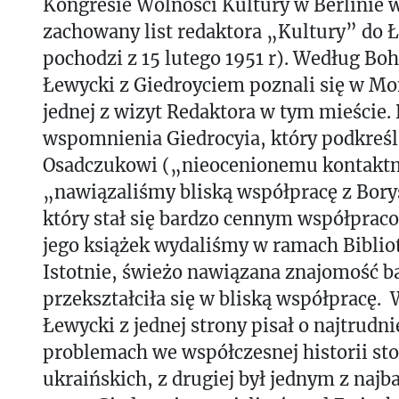
Kongresie Wolności Kultury w Berlinie 
zachowany list redaktora „Kultury” do 
pochodzi z 15 lutego 1951 r). Według B
Łewycki z Giedroyciem poznali się w M
jednej z wizyt Redaktora w tym mieście. 
wspomnienia Giedrocyia, który podkreśla
Osadczukowi („nieocenionemu kontakt
„nawiązaliśmy bliską współpracę z Bor
który stał się bardzo cennym współpraco
jego książek wydaliśmy w ramach Biblio
Istotnie, świeżo nawiązana znajomość b
przekształciła się w bliską współpracę.
Łewycki z jednej strony pisał o najtrudni
problemach we współczesnej historii s
ukraińskich, z drugiej był jednym z najb