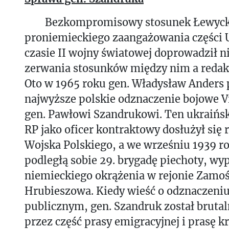
Bezkompromisowy stosunek Łewycki
proniemieckiego zaangażowania części
czasie II wojny światowej doprowadził n
zerwania stosunków między nim a redak
Oto w 1965 roku gen. Władysław Anders 
najwyższe polskie odznaczenie bojowe Vi
gen. Pawłowi Szandrukowi. Ten ukraińsk
RP jako oficer kontraktowy dosłużył się
Wojska Polskiego, a we wrześniu 1939 r
podległą sobie 29. brygadę piechoty, wy
niemieckiego okrążenia w rejonie Zamoś
Hrubieszowa. Kiedy wieść o odznaczeniu 
publicznym, gen. Szandruk został bruta
przez część prasy emigracyjnej i prasę k