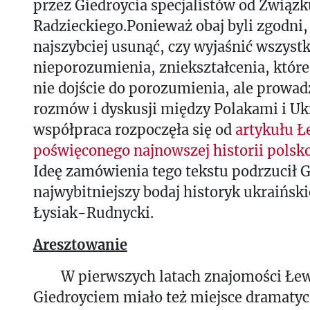
przez Giedroycia specjalistów od Związk
Radzieckiego.Ponieważ obaj byli zgodni, 
najszybciej usunąć, czy wyjaśnić wszystk
nieporozumienia, zniekształcenia, które 
nie dojście do porozumienia, ale prowa
rozmów i dyskusji między Polakami i U
współpraca rozpoczęła się od
artykułu Ł
poświęconego najnowszej historii polsk
Ideę zamówienia tego tekstu podrzucił 
najwybitniejszy bodaj historyk ukraiński
Łysiak-Rudnycki.
Aresztowanie
W pierwszych latach znajomości Łew
Giedroyciem miało też miejsce dramaty