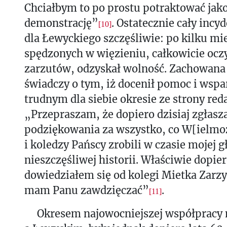
Chciałbym to po prostu potraktować jak
demonstrację”
. Ostatecznie cały incy
[10]
dla Łewyckiego szczęśliwie: po kilku mi
spędzonych w więzieniu, całkowicie ocz
zarzutów, odzyskał wolność. Zachowana
świadczy o tym, iż docenił pomoc i wspa
trudnym dla siebie okresie ze strony red
„Przepraszam, że dopiero dzisiaj zgłasz
podziękowania za wszystko, co W[ielmo
i koledzy Pańscy zrobili w czasie mojej gł
nieszczęśliwej historii. Właściwie dopie
dowiedziałem się od kolegi Mietka Zarzy
mam Panu zawdzięczać”
.
[11]
Okresem najowocniejszej współpracy 