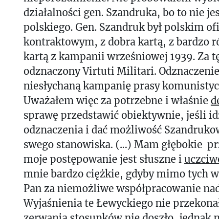
działalności gen. Szandruka, bo to nie j
polskiego. Gen. Szandruk był polskim o
kontraktowym, z dobra kartą, z bardzo 
kartą z kampanii wrześniowej 1939. Za t
odznaczony Virtuti Militari. Odznaczen
niesłychaną kampanię prasy komunistycz
Uważałem więc za potrzebne i właśnie
d
sprawę przedstawić obiektywnie, jeśli i
odznaczenia i dać możliwość Szandruko
swego stanowiska. (...) Mam głębokie pr
moje postępowanie jest słuszne i
uczciw
mnie bardzo ciężkie, gdyby mimo tych w
Pan za niemożliwe współpracowanie nad
Wyjaśnienia te Łewyckiego nie przekona
zerwania stosunków nie doszło, jednak n