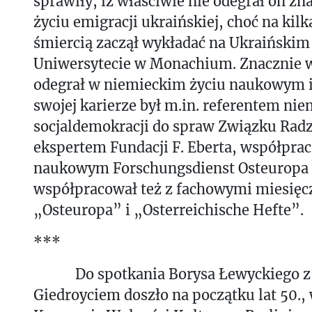
sprawiły, iż właściwie nie odegrał on zna
życiu emigracji ukraińskiej, choć na kilk
śmiercią zaczął wykładać na Ukraiński
Uniwersytecie w Monachium. Znacznie w
odegrał w niemieckim życiu naukowym i
swojej karierze był m.in. referentem nie
socjaldemokracji do spraw Związku Radz
ekspertem Fundacji F. Eberta, współpr
naukowym Forschungsdienst Osteuropa 
współpracował też z fachowymi miesię
„Osteuropa” i „Osterreichische Hefte”.
***
Do spotkania Borysa Łewyckiego z
Giedroyciem doszło na początku lat 50.,