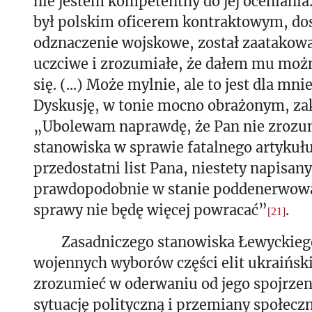
nie jestem kompetentny do jej oceniania
był polskim oficerem kontraktowym, do
odznaczenie wojskowe, został zaatakow
uczciwe i zrozumiałe, że dałem mu moż
się. (...) Może mylnie, ale to jest dla mn
Dyskusję, w tonie mocno obrażonym, za
„Ubolewam naprawdę, że Pan nie zrozu
stanowiska w sprawie fatalnego artykuł
przedostatni list Pana, niestety napisany
prawdopodobnie w stanie poddenerwowan
sprawy nie będę więcej powracać”
.
[21]
Zasadniczego stanowiska Łewyckiego
wojennych wyborów części elit ukraińsk
zrozumieć w oderwaniu od jego spojrzen
sytuację polityczną i przemiany społec