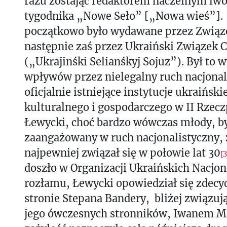
razu zostając redaktorem naczelnym lw
tygodnika „Nowe Seło” [„Nowa wieś”].
początkowo było wydawane przez Zwią
następnie zaś przez Ukraiński Związek 
(„Ukrajinśki Selianśkyj Sojuz”). Był to 
wpływów przez nielegalny ruch nacjonal
oficjalnie istniejące instytucje ukraiński
kulturalnego i gospodarczego w II Rzecz
Łewycki, choć bardzo wówczas młody, by
zaangażowany w ruch nacjonalistyczny,
najpewniej związał się w połowie lat 30
[3
doszło w Organizacji Ukraińskich Nacjon
rozłamu, Łewycki opowiedział się zdec
stronie Stepana Bandery, bliżej związują
jego ówczesnych stronników, Iwanem Mi