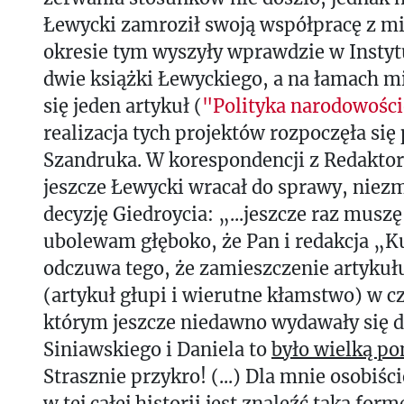
Łewycki zamroził swoją współpracę z m
okresie tym wyszyły wprawdzie w Instyt
dwie książki Łewyckiego, a na łamach m
się jeden artykuł (
"Polityka narodowośc
realizacja tych projektów rozpoczęła się
Szandruka. W korespondencji z Redaktor
jeszcze Łewycki wracał do sprawy, niez
decyzję Giedroycia: „...jeszcze raz muszę
ubolewam głęboko, że Pan i redakcja „K
odczuwa tego, że zamieszczenie artykuł
(artykuł głupi i wierutne kłamstwo) w c
którym jeszcze niedawno wydawały się d
Siniawskiego i Daniela to
było wielką p
Strasznie przykro! (...) Dla mnie osobiś
w tej całej historii jest znaleźć taką for