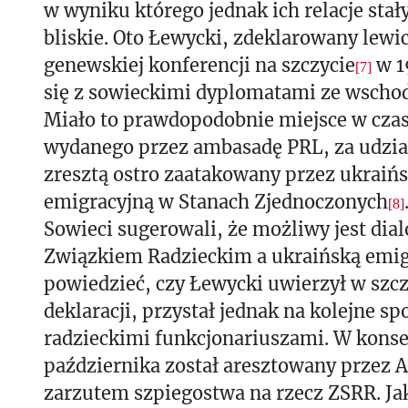
w wyniku którego jednak ich relacje stał
bliskie. Oto Łewycki, zdeklarowany lewi
genewskiej konferencji na szczycie
w 1
[7]
się z sowieckimi dyplomatami ze wschod
Miało to prawdopodobnie miejsce w czas
wydanego przez ambasadę PRL, za udzia
zresztą ostro zaatakowany przez ukraińs
emigracyjną w Stanach Zjednoczonych
[8]
Sowieci sugerowali, że możliwy jest dia
Związkiem Radzieckim a ukraińską emig
powiedzieć, czy Łewycki uwierzył w szcz
deklaracji, przystał jednak na kolejne sp
radzieckimi funkcjonariuszami. W konse
października został aresztowany przez
zarzutem szpiegostwa na rzecz ZSRR. Jak