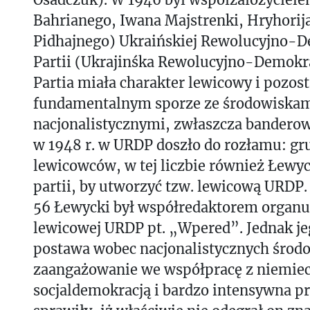
Bahrianego, Iwana Majstrenki, Hryhorija
Pidhajnego) Ukraińskiej Rewolucyjno-
Partii (Ukrajinśka Rewolucyjno-Demokra
Partia miała charakter lewicowy i pozos
fundamentalnym sporze ze środowiska
nacjonalistycznymi, zwłaszcza banderow
w 1948 r. w URDP doszło do rozłamu: gr
lewicowców, w tej liczbie również Łewyc
partii, by utworzyć tzw. lewicową URDP
56 Łewycki był współredaktorem organ
lewicowej URDP pt. „Wpered”. Jednak je
postawa wobec nacjonalistycznych środo
zaangażowanie we współpracę z niemie
socjaldemokracją i bardzo intensywna p