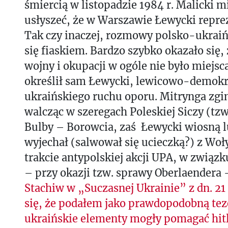
śmiercią w listopadzie 1984 r. Malicki 
usłyszeć, że w Warszawie Łewycki repr
Tak czy inaczej, rozmowy polsko-ukraiń
się fiaskiem. Bardzo szybko okazało się
wojny i okupacji w ogóle nie było miejsca
określił sam Łewycki, lewicowo-demokr
ukraińskiego ruchu oporu. Mitrynga zgin
walcząc w szeregach Poleskiej Siczy (tz
Bulby – Borowcia, zaś Łewycki wiosną l
wyjechał (salwował się ucieczką?) z Woły
trakcie antypolskiej akcji UPA, w związk
– przy okazji tzw. sprawy Oberlaendera 
Stachiw w „Suczasnej Ukrainie” z dn. 21 
się, że podałem jako prawdopodobną tez
ukraińskie elementy mogły pomagać hi