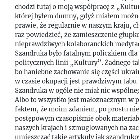
chodzi tutaj o moją współpracę z „Kultu
której byłem dumny, gdyż miałem możn
prawie, że regularnie w naszym kraju, c
raz powiedzieć, że zamieszczenie głupk
nieprawdziwych kolaboranckich medytac
Szandruka było fatalnym policzkiem dla 
politycznych linii „Kultury”. Żadnego ta
bo haniebne zachowanie się części ukraiń
w czasie okupacji jest prawdziwym tabu (
Szandruka w ogóle nie miał nic wspólneg
Albo to wszystko jest małoznacznym w 
faktem, że moim zdaniem, po prostu ni
postępowym czasopiśmie obok materiał
naszych krajach i szmuglowanych na zachó
umieszczać takie artykuły jak szandrukow