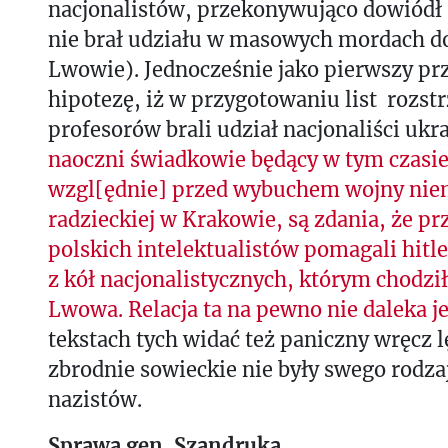
nacjonalistów, przekonywująco dowiódł ,
nie brał udziału w masowych mordach 
Lwowie). Jednocześnie jako pierwszy pr
hipotezę, iż w przygotowaniu list rozst
profesorów brali udział nacjonaliści ukr
naoczni świadkowie będący w tym czasi
wzgl[ędnie] przed wybuchem wojny nie
radzieckiej w Krakowie, są zdania, że prz
polskich intelektualistów pomagali hit
z kół nacjonalistycznych, którym chodził
Lwowa. Relacja ta na pewno nie daleka j
tekstach tych widać też paniczny wręcz l
zbrodnie sowieckie nie były swego rodzaj
nazistów.
Sprawa gen. Szandruka