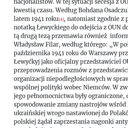
nacjonalistów. W tej sytuacji secesja z O
kwestią czasu. Według Bohdana Osadczuk
latem 1941 roku
, natomiast zgodnie z
[4]
notatką Łewyckiego do odejścia z OUN do
tą drugą tezą przemawia również inform
Władysław Filar, według którego: „W po
października 1941 roku do Warszawy prz
Łewyćkyj jako oficjalny przedstawiciel 
przeprowadzenia rozmów z przedstawici
organizacji niepodległościowych w spra
wspólnej polityki wobec Niemców. W zwi
jego pełnomocnictwa były ograniczone, o
spowodowanie zmiany nastrojów wśród 
ukraińskiej wrogo nastawionej do Polak
polskiej żądał zaprzestania nagonki anty