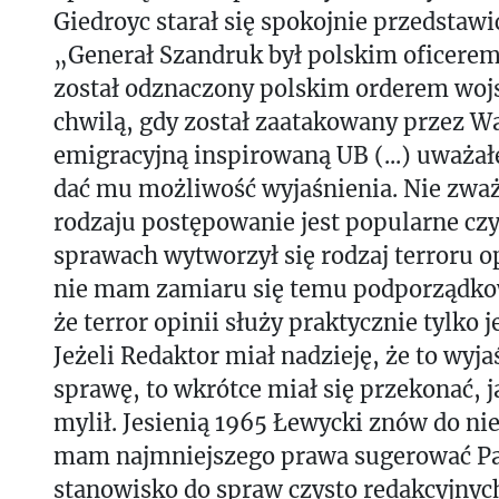
Giedroyc starał się spokojnie przedstawić
„Generał Szandruk był polskim oficere
został odznaczony polskim orderem woj
chwilą, gdy został zaatakowany przez W
emigracyjną inspirowaną UB (...) uważa
dać mu możliwość wyjaśnienia. Nie zważa
rodzaju postępowanie jest popularne cz
sprawach wytworzył się rodzaj terroru op
nie mam zamiaru się temu podporządkow
że terror opinii służy praktycznie tylko 
Jeżeli Redaktor miał nadzieję, że to wyj
sprawę, to wkrótce miał się przekonać, j
mylił. Jesienią 1965 Łewycki znów do nie
mam najmniejszego prawa sugerować P
stanowisko do spraw czysto redakcyjnych,