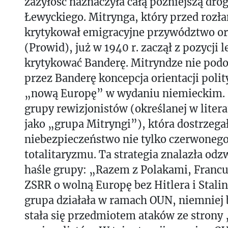
zażyłość naznaczyła całą późniejszą dro
Łewyckiego. Mitrynga, który przed rozł
krytykował emigracyjne przywództwo or
(Prowid), już w 1940 r. zaczął z pozycji
krytykować Banderę. Mitryndze nie podo
przez Banderę koncepcja orientacji polit
„nową Europę” w wydaniu niemieckim. S
grupy rewizjonistów (określanej w litera
jako „grupa Mitryngi”), która dostrzega
niebezpieczeństwo nie tylko czerwonego,
totalitaryzmu. Ta strategia znalazła odz
haśle grupy: „Razem z Polakami, Franc
ZSRR o wolną Europę bez Hitlera i Stali
grupa działała w ramach OUN, niemniej 
stała się przedmiotem ataków ze stron