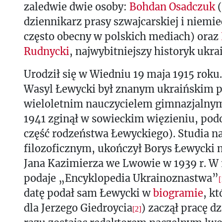
zaledwie dwie osoby:
Bohdan Osadczuk
(
dziennikarz prasy szwajcarskiej i niemiec
często obecny w polskich mediach) oraz
Rudnycki
, najwybitniejszy historyk ukra
Urodził się w Wiedniu 19 maja 1915 roku.
Wasyl Łewycki był znanym ukraińskim 
wieloletnim nauczycielem gimnazjalny
1941 zginął w sowieckim więzieniu, podo
część rodzeństwa Łewyckiego). Studia n
filozoficznym, ukończył Borys Łewycki 
Jana Kazimierza we Lwowie w 1939 r. W 
podaje „Encyklopedia Ukrainoznastwa”
[
datę podał sam Łewycki w
biogramie
, k
dla Jerzego Giedroycia
) zaczął pracę d
[2]