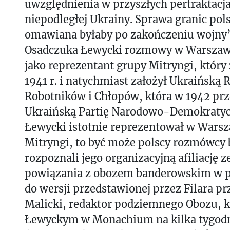
uwzględnienia w przyszłych pertraktacj
niepodległej Ukrainy. Sprawa granic pol
omawiana byłaby po zakończeniu wojny”
Osadczuka Łewycki rozmowy w Warszawi
jako reprezentant grupy Mitryngi, który
1941 r. i natychmiast założył Ukraińską 
Robotników i Chłopów, która w 1942 prze
Ukraińską Partię Narodowo-Demokratycz
Łewycki istotnie reprezentował w Wars
Mitryngi, to być może polscy rozmówcy 
rozpoznali jego organizacyjną afiliację 
powiązania z obozem banderowskim w prz
do wersji przedstawionej przez Filara pr
Malicki, redaktor podziemnego Obozu, k
Łewyckym w Monachium na kilka tygodn