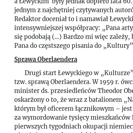
a Łewyckim były jednak dopiero lata 60.,
jednym z najchętniej czytywanych autor
Redaktor doceniał to i namawiał Łewyck
intensywniejszej współpracy: „Pana art
się podobają (...) Bardzo mi więc zależy
Pana do częstszego pisania do „Kultury
Sprawa Oberlaendera
Drugi start Łewyckiego w „Kulturze
tzw. sprawą Oberlaendera. W 1959 r. ówc
minister ds. przesiedleńców Theodor Obe
oskarżony o to, że wraz z batalionem „N
którym był oficerem łącznikowym – jes
za wymordowanie tysięcy mieszkańców
pierwszych tygodniach okupacji niemiec