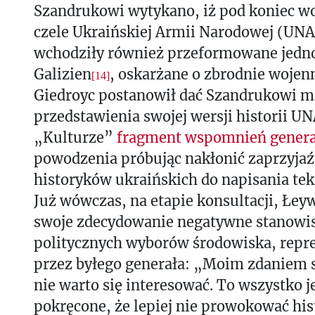
Szandrukowi wytykano, iż pod koniec wo
czele Ukraińskiej Armii Narodowej (UNA)
wchodziły również przeformowane jedno
Galizien
, oskarżane o zbrodnie wojenn
[14]
Giedroyc postanowił dać Szandrukowi m
przedstawienia swojej wersji historii U
„Kulturze”
fragment wspomnień genera
powodzenia próbując nakłonić zaprzyja
historyków ukraińskich do napisania tek
Już wówczas, na etapie konsultacji, Łey
swoje zdecydowanie negatywne stanowi
politycznych wyborów środowiska, rep
przez byłego generała: „Moim zdaniem
nie warto się interesować. To wszystko je
pokręcone, że lepiej nie prowokować hist