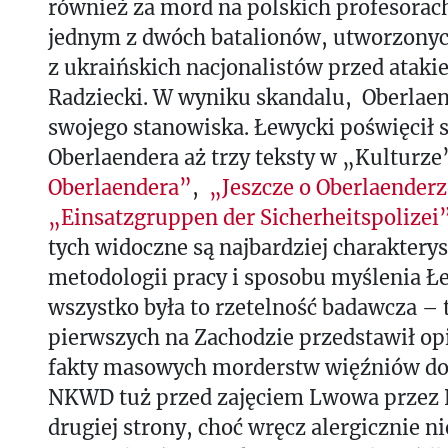
również za mord na polskich profesorach
jednym z dwóch batalionów, utworzony
z ukraińskich nacjonalistów przed atak
Radziecki. W wyniku skandalu, Oberlaen
swojego stanowiska. Łewycki poświęcił 
Oberlaendera aż trzy teksty w „Kulturze
Oberlaendera”
,
„
Jeszcze o Oberlaender
„Einsatzgruppen der Sicherheitspolizei
tych widoczne są najbardziej charaktery
metodologii pracy i sposobu myślenia Ł
wszystko była to rzetelność badawcza – t
pierwszych na Zachodzie przedstawił opi
fakty masowych morderstw więźniów d
NKWD tuż przed zajęciem Lwowa przez 
drugiej strony, choć wręcz alergicznie ni