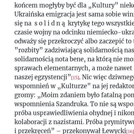
końcem mogłyby być dla „Kultury” niek
Ukraińska emigracja jest sama sobie win
się na s o l i d n ą krytykę tego wszystki
czasie wojny na odcinku niemiecko-ukr
odważy się przekroczyć albo zaczepić to 
”rozbity” zadziwiającą solidarnością nas
solidarnością nota bene, na którą nie m
sprawach elementarnych, a może nawet 
naszej egzystencji”
. Nic więc dziwneg
[15]
wspomnień w „Kulturze” na jej redaktor
gromy: „Moim zdaniem było fatalną po
wspomnienia Szandruka. To nie są wspo
próba usprawiedliwienia ohydnej i niko
kolaboracji z nazistami. Próba prymity
i przekręceń” – przekonywał Łewycki
[16]