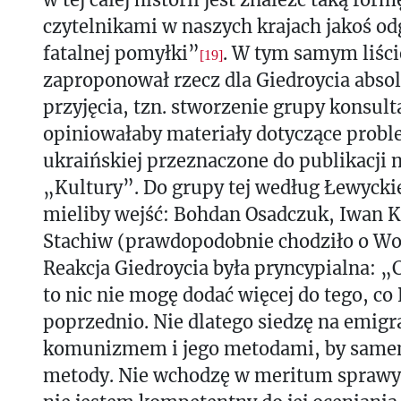
czytelnikami w naszych krajach jakoś odg
fatalnej pomyłki”
. W tym samym liśc
[19]
zaproponował rzecz dla Giedroycia absol
przyjęcia, tzn. stworzenie grupy konsult
opiniowałaby materiały dotyczące probl
ukraińskiej przeznaczone do publikacji 
„Kultury”. Do grupy tej według Łewycki
mieliby wejść: Bohdan Osadczuk, Iwan K
Stachiw (prawdopodobnie chodziło o Wo
Reakcja Giedroycia była pryncypialna: „
to nic nie mogę dodać więcej do tego, co
poprzednio. Nie dlatego siedzę na emigra
komunizmem i jego metodami, by same
metody. Nie wchodzę w meritum sprawy, 