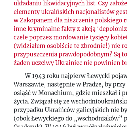
układaniu likwidacyjnych list. Czy zało
elementy ukraińskich nacjonalistów ges
w Zakopanem dla niszczenia polskiego r
inne kryminalne fakty z akcją ‘depoloniz
czele poprzez mordowanie tysięcy kobiet,
(widziałem osobiście te zbrodnie!) nie ro
przypuszczenia prawdopodobnym? Są to 
żaden uczciwy Ukrainiec nie powinien b
W 1943 roku najpierw Łewycki pojawi
Warszawie, następnie w Pradze, by przy
osiąść w Monachium, gdzie mieszkał i p
życia. Związał się ze wschodnioukraińsk
przypadku Ukraińców galicyjskich nie by
(obok Łewyckiego do „wschodniaków” p
Osadczuk). W 1946 był współzałożyciel