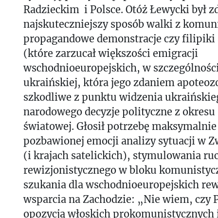
Radzieckim i Polsce. Otóż Łewycki był zd
najskuteczniejszy sposób walki z komu
propagandowe demonstracje czy filipiki
(które zarzucał większości emigracji
wschodnioeuropejskich, w szczególności
ukraińskiej, która jego zdaniem apoteoz
szkodliwe z punktu widzenia ukraińskie
narodowego decyzje polityczne z okresu 
światowej. Głosił potrzebę maksymalnie 
pozbawionej emocji analizy sytuacji w 
(i krajach satelickich), stymulowania ru
rewizjonistycznego w bloku komunisty
szukania dla wschodnioeuropejskich re
wsparcia na Zachodzie: „Nie wiem, czy P
opozycją włoskich prokomunistycznych 