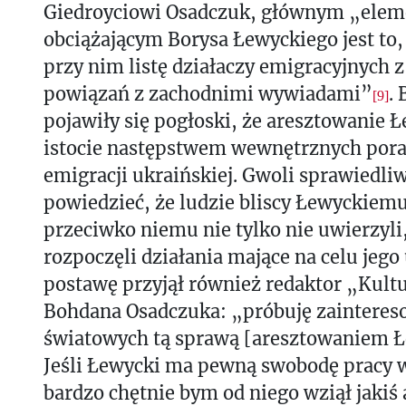
Giedroyciowi Osadczuk, głównym „ele
obciążającym Borysa Łewyckiego jest to,
przy nim listę działaczy emigracyjnych 
powiązań z zachodnimi wywiadami”
.
[9]
pojawiły się pogłoski, że aresztowanie 
istocie następstwem wewnętrznych por
emigracji ukraińskiej. Gwoli sprawiedliw
powiedzieć, że ludzie bliscy Łewyckiem
przeciwko niemu nie tylko nie uwierzyli
rozpoczęli działania mające na celu jeg
postawę przyjął również redaktor „Kultu
Bohdana Osadczuka: „próbuję zainteres
światowych tą sprawą [aresztowaniem Ł
Jeśli Łewycki ma pewną swobodę pracy 
bardzo chętnie bym od niego wziął jakiś 