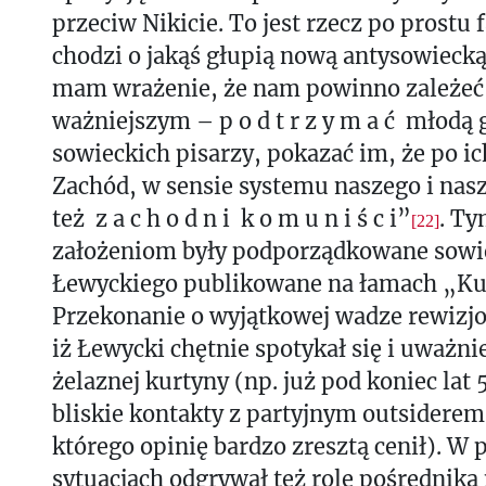
przeciw Nikicie. To jest rzecz po prostu 
chodzi o jakąś głupią nową antysowiecką
mam wrażenie, że nam powinno zależeć
ważniejszym – p o d t r z y m a ć młodą 
sowieckich pisarzy, pokazać im, że po ich
Zachód, w sensie systemu naszego i nasz
też z a c h o d n i k o m u n i ś c i”
. T
[22]
założeniom były podporządkowane sowie
Łewyckiego publikowane na łamach „Ku
Przekonanie o wyjątkowej wadze rewizj
iż Łewycki chętnie spotykał się i uważnie
żelaznej kurtyny (np. już pod koniec lat 
bliskie kontakty z partyjnym outsidere
którego opinię bardzo zresztą cenił). W
sytuacjach odgrywał też rolę pośrednika