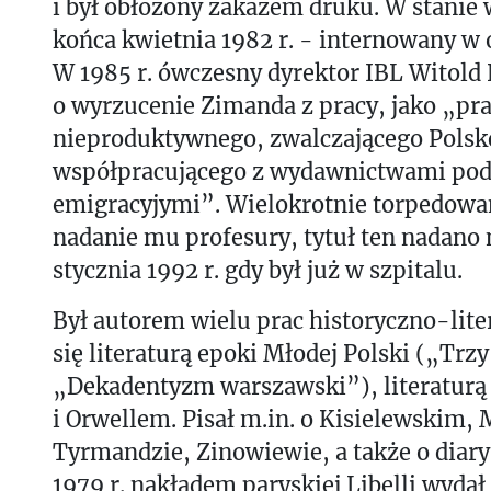
i był obłożony zakazem druku. W stanie
końca kwietnia 1982 r. - internowany w 
W 1985 r. ówczesny dyrektor IBL Witold
o wyrzucenie Zimanda z pracy, jako „pr
nieproduktywnego, zwalczającego Polsk
współpracującego z wydawnictwami po
emigracyjymi”. Wielokrotnie torpedowan
nadanie mu profesury, tytuł ten nadano
stycznia 1992 r. gdy był już w szpitalu.
Był autorem wielu prac historyczno-lit
się literaturą epoki Młodej Polski („Trzy
„Dekadentyzm warszawski”), literaturą 
i Orwellem. Pisał m.in. o Kisielewskim, 
Tyrmandzie, Zinowiewie, a także o diary
1979 r. nakładem paryskiej Libelli wydał