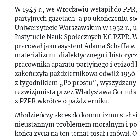
W 1945 r., we Wrocławiu wstąpił do PPR
partyjnych gazetach, a po ukończeniu soc
Uniwersytecie Warszawskim w 1952 r., u
Instytucie Nauk Społecznych KC PZPR. W
pracował jako asystent Adama Schaffa w
materializmu dialektycznego i historycz
pracownika aparatu partyjnego i epizod
zakończyła październikowa odwilż 1956
z tygodnikiem „Po prostu”, wyszydzany 
rezwizjonista przez Władysława Gomułkę
z PZPR wkrótce o październiku.
Młodzieńczy akces do komunizmu stał si
nieustannym problemem moralnym i p
końca życia na ten temat pisał i mówił. 