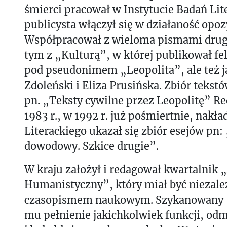
śmierci pracował w Instytucie Badań Lite
publicysta włączył się w działaność opozy
Współpracował z wieloma pismami drug
tym z „Kulturą”, w której publikował fe
pod pseudonimem „Leopolita”, ale też 
Zdoleński i Eliza Prusińska. Zbiór tekst
pn. „Teksty cywilne przez Leopolitę” R
1983 r., w 1992 r. już pośmiertnie, nakł
Literackiego ukazał się zbiór esejów pn:
dowodowy. Szkice drugie”.
W kraju założył i redagował kwartalnik
Humanistyczny”, który miał być niezal
czasopismem naukowym. Szykanowany 
mu pełnienie jakichkolwiek funkcji, o