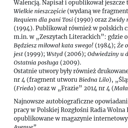
Walencją. Napisał i opublikował jeszcze 
Wielkie nieszczęście
(wydaną we fragment
Requiem dla pani Tosi
(1990) oraz
Zwidy 
(1994). Publikował również w polskich 
m.in. w „Zeszytach Literackich”: gdzie 
Będziesz miłował kata swego!
(1984);
Że o
jest
(1999);
Wstyd
(2006);
Odwiedziny u 
Ostatnia posługa
(2009).
Ostatnie utwory były również drukowan
nr 4 (fragment utworu
Biedna Lilo
), „Śl
(
Frieda
) oraz w „Frazie” 2014 nr 4 (
Mała
Najnowsze autobiograficzne opowiadan
pracy w Polskiej Rozgłośni Radia Wolna 
opublikowane w magazynie interneto
Avenue”
.