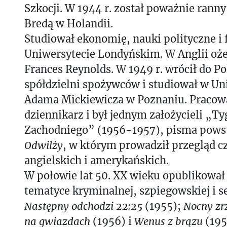
Szkocji. W 1944 r. został poważnie rann
Bredą w Holandii.
Studiował ekonomię, nauki polityczne i f
Uniwersytecie Londyńskim. W Anglii ożen
Frances Reynolds. W 1949 r. wrócił do Po
spółdzielni spożywców i studiował w Un
Adama Mickiewicza w Poznaniu. Pracowa
dziennikarz i był jednym założycieli „T
Zachodniego” (1956-1957), pisma powst
Odwilży
, w którym prowadził przegląd 
angielskich i amerykańskich.
W połowie lat 50. XX wieku opublikował 
tematyce kryminalnej, szpiegowskiej i s
Następny odchodzi 22:25
(1955);
Nocny zr
na gwiazdach
(1956) i
Wenus z brązu
(195