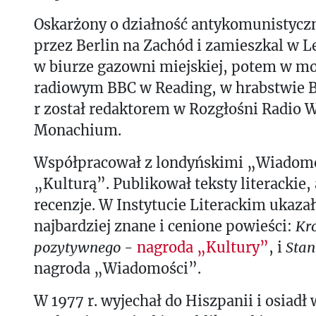
Oskarżony o działność antykomunistyczn
przez Berlin na Zachód i zamieszkal w L
w biurze gazowni miejskiej, potem w m
radiowym BBC w Reading, w hrabstwie B
r został redaktorem w Rozgłośni Radio 
Monachium.
Współpracował z londyńskimi „Wiadomo
„Kulturą”. Publikował teksty literackie, 
recenzje. W Instytucie Literackim ukazał
najbardziej znane i cenione powieści:
Kr
pozytywnego
-
nagroda „Kultury”
, i
Stan
nagroda „Wiadomości”.
W 1977 r. wyjechał do Hiszpanii i osiad