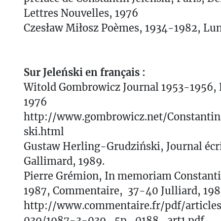
Lettres Nouvelles, 1976
Czesław Miłosz Poèmes, 1934-1982, Lun
Sur Jeleński en français :
Witold Gombrowicz Journal 1953-1956, Pa
1976
http://www.gombrowicz.net/Constantin
ski.html
Gustaw Herling-Grudziński, Journal écrit
Gallimard, 1989.
Pierre Grémion, In memoriam Constanti
1987, Commentaire, 37-40 Julliard, 198
http://www.commentaire.fr/pdf/articl
039/1987-3-039_5p_0188_art1.pdf