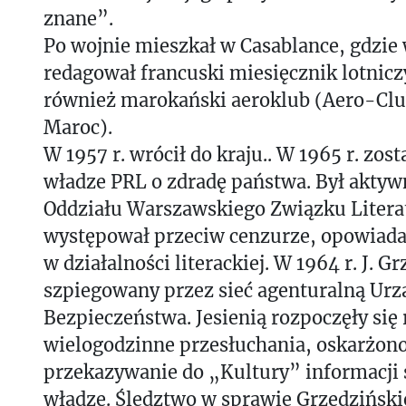
znane”.
Po wojnie mieszkał w Casablance, gdzie
redagował francuski miesięcznik lotniczy
również marokański aeroklub (Aero-Clu
Maroc).
W 1957 r. wrócił do kraju.. W 1965 r. zos
władze PRL o zdradę państwa. Był akty
Oddziału Warszawskiego Związku Litera
występował przeciw cenzurze, opowiada
w działalności literackiej. W 1964 r. J. Gr
szpiegowany przez sieć agenturalną Urz
Bezpieczeństwa. Jesienią rozpoczęły się r
wielogodzinne przesłuchania, oskarżono
przekazywanie do „Kultury” informacji 
władzę. Śledztwo w sprawie Grzędzińskie