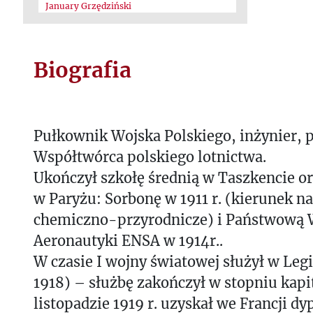
January Grzędziński
Biografia
Pułkownik Wojska Polskiego, inżynier, pu
Współtwórca polskiego lotnictwa.
Ukończył szkołę średnią w Taszkencie o
w Paryżu: Sorbonę w 1911 r. (kierunek n
chemiczno-przyrodnicze) i Państwową 
Aeronautyki ENSA w 1914r..
W czasie I wojny światowej służył w Leg
1918) – służbę zakończył w stopniu kapi
listopadzie 1919 r. uzyskał we Francji dy