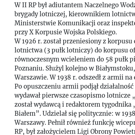
W II RP był adiutantem Naczelnego Wod
brygady lotniczej, kierownikiem lotnict
Ministerstwie Komunikacji oraz inspekt
przy X Korpusie Wojska Polskiego.
W 1926 r. został przeniesiony z korpusu
lotnictwa (3 pułk lotniczy) do korpusu o
równoczesnym wcieleniem do 58 pułk p
Poznaniu. Służyl kolejno w Białymstoku,
Warszawie. W 1938 r. odszedł z armii na
Po opuszczeniu armii podjął działalność
wydawał pierwsze czasopismo lotnicze „
został wydawcą i redaktorem tygodnika 
Białem”. Udzielał się politycznie: w 193
Warszawy. Pełnił również funkcję wicep
RP, był założycielem Ligi Obrony Powie