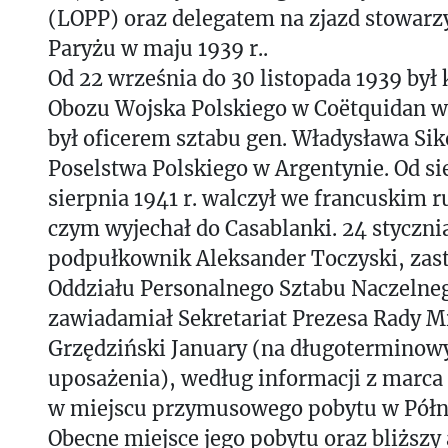
(LOPP) oraz delegatem na zjazd stowarz
Paryżu w maju 1939 r..
Od 22 września do 30 listopada 1939 b
Obozu Wojska Polskiego w Coëtquidan we
był oficerem sztabu gen. Władysława Sik
Poselstwa Polskiego w Argentynie. Od sie
sierpnia 1941 r. walczył we francuskim 
czym wyjechał do Casablanki. 24 stycznia
podpułkownik Aleksander Toczyski, zast
Oddziału Personalnego Sztabu Naczeln
zawiadamiał Sekretariat Prezesa Rady M
Grzędziński January (na długoterminow
uposażenia), według informacji z marca
w miejscu przymusowego pobytu w Półno
Obecne miejsce jego pobytu oraz bliższy 