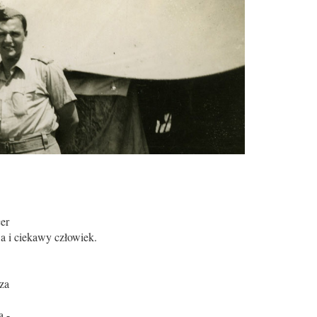
er
 i ciekawy człowiek.
za
 -