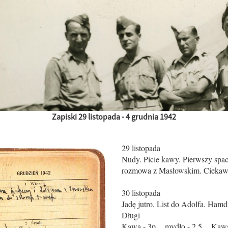
Zapiski 29 listopada - 4 grudnia 1942
29 listopada
Nudy. Picie kawy. Pierwszy spac
rozmowa z Masłowskim. Ciekawa
30 listopada
Jadę jutro. List do Adolfa. Hamd
Długi
Kawa - 3p mydło - 2,5 Kawa