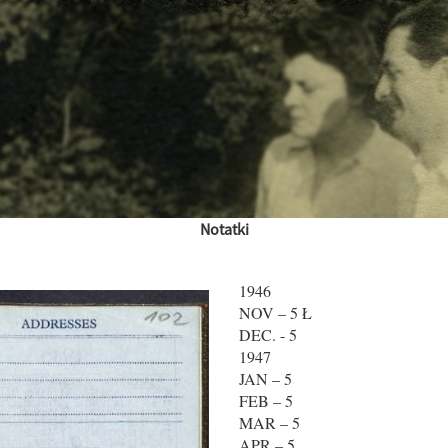
Notatki
1946
NOV – 5 Ł
DEC. - 5
1947
JAN – 5
FEB – 5
MAR – 5
APR – 5