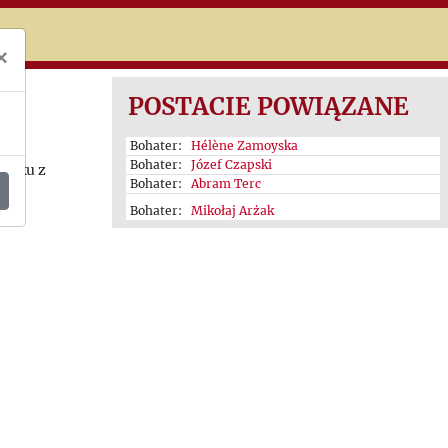
niczej
×
y
POSTACIE POWIĄZANE
Bohater:
Hélène Zamoyska
Bohater:
Józef Czapski
iązku z
Bohater:
Abram Terc
Bohater:
Mikołaj Arżak