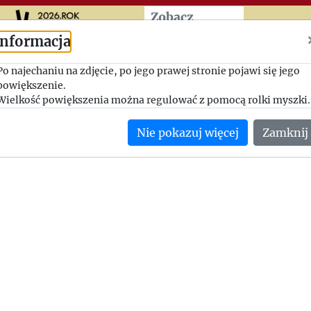
Przeskocz do treści zasad
Zobacz
więcej
Informacja
Sprawy bieżącej współprac
Po najechaniu na zdjęcie, po jego prawej stronie pojawi się jego
powiększenie.
1963-11-17, Jerzy Giedroyc - August Zamoyski
Wielkość powiększenia można regulować z pomocą rolki myszki.
Giedroyc opisuje Zamoyskiemu swoje plany wydawnicze w zw
Nie pokazuj więcej
Zamknij
Kulturą.