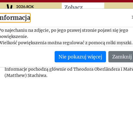
Przeskocz do treści zasad
Zobacz
więcej
Informacja
Plotki o Leo Heimanie
Po najechaniu na zdjęcie, po jego prawej stronie pojawi się jego
powiększenie.
1963-11-10, Stefan Władysław Kozłowski - Jerzy Giedroyc
Wielkość powiększenia można regulować z pomocą rolki myszki.
W odpowiedzi na wcześniejsze pytanie Giedroycia Kozłowsk
Nie pokazuj więcej
Zamknij
wszystko, czego dowiedział się o Leo Heimanie, autorze The 
Bulletin (nie udało się dotrzeć do artykułu, o którym mowa w l
Informacje pochodzą głównie od Theodora Oberländera i Mat
(Matthew) Stachiwa.