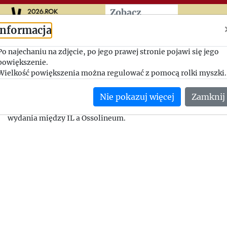
Przeskocz do treści zasad
Zobacz
więcej
Informacja
Subskrypcja Pamiętników 
Po najechaniu na zdjęcie, po jego prawej stronie pojawi się jego
powiększenie.
1963-11-14, Franciszek Wilk - Bolesław Biłogan
Wielkość powiększenia można regulować z pomocą rolki myszki.
Wilk na prośbę Giedroycia apeluje do przyjaciół z PSL, by rozpu
Nie pokazuj więcej
Zamknij
Pamiętnikach Wincentego Witosa, przygotowywanych do druk
Kulturę. Z listu dowiadujemy się również, jak zaczął się konfli
wydania między IL a Ossolineum.