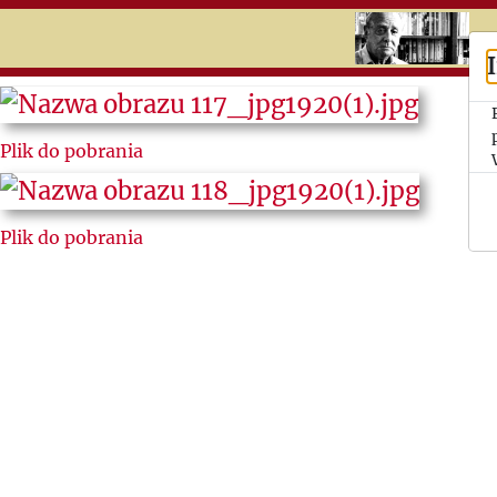
RU
UK
Search
Plik do pobrania
Jerzy
Giedroyc
Plik do pobrania
Ludzie
„Kultury”
Listy do i
od