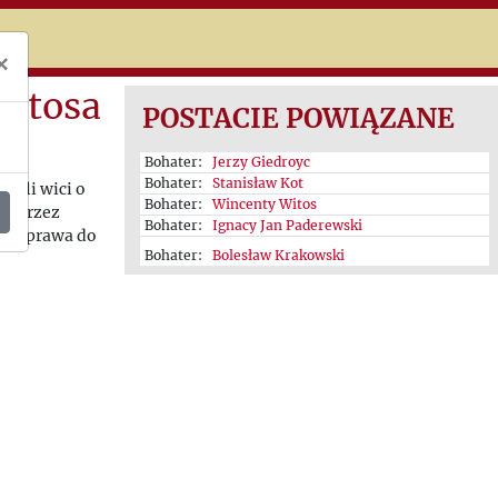
niczej
×
Witosa
POSTACIE POWIĄZANE
Bohater:
Jerzy Giedroyc
Bohater:
Stanisław Kot
ścili wici o
Bohater:
Wincenty Witos
u przez
Bohater:
Ignacy Jan Paderewski
kt o prawa do
Bohater:
Bolesław Krakowski