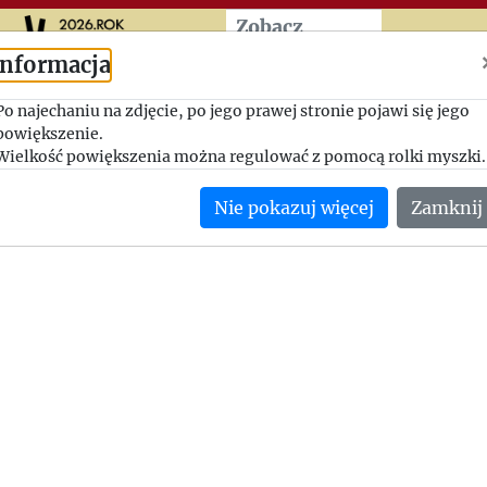
Przeskocz do treści zasad
Zobacz
więcej
Informacja
O kłopotach z wydaniem
Po najechaniu na zdjęcie, po jego prawej stronie pojawi się jego
"Autobiografii" i o wizycie
powiększenie.
Wielkość powiększenia można regulować z pomocą rolki myszki.
Geremka w Laficie.
Nie pokazuj więcej
Zamknij
1994-12-21, Jerzy Giedroyc - Krzysztof Pomian