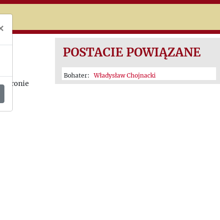
niczej
×
POSTACIE POWIĄZANE
Bohater:
Władysław Chojnacki
w obronie