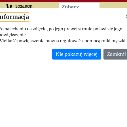
Przeskocz do treści zasad
Zobacz
więcej
Informacja
Umowa wydawnicza
Po najechaniu na zdjęcie, po jego prawej stronie pojawi się jego
powiększenie.
1946-09-04, Aleksander Piskor - Jerzy Giedroyc
Wielkość powiększenia można regulować z pomocą rolki myszki.
Aleksander Piskor udziela Jerzemu Giedroyciowi zgody na pub
Nie pokazuj więcej
Zamknij
Instytucie książki "Siedem ekscelencji i jedna dama".