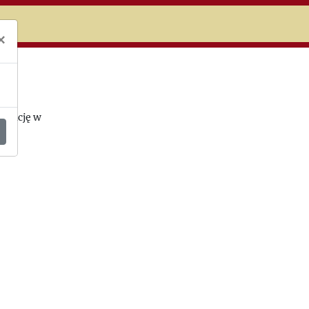
niczej
×
likację w