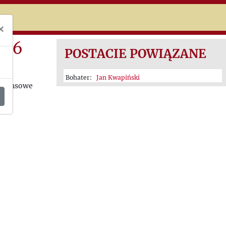
niczej
×
946
POSTACIE POWIĄZANE
Bohater:
Jan Kwapiński
finansowe