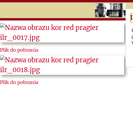
RU
UK
Search
Jerzy
Plik do pobrania
Giedroyc
Ludzie
„Kultury”
Plik do pobrania
Listy do i
od