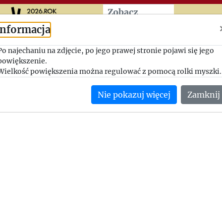
Przeskocz do treści zasad
Zobacz
więcej
Informacja
Sprawozdanie finansowe 1
Po najechaniu na zdjęcie, po jego prawej stronie pojawi się jego
powiększenie.
1947-02-19, Jerzy Giedroyc - Adam Pragier
Wielkość powiększenia można regulować z pomocą rolki myszki.
Jerzy Giedroyc przesyła Adamowi Pragierowi podsumowanie 
Nie pokazuj więcej
Zamknij
rocznej działności Instytutu.