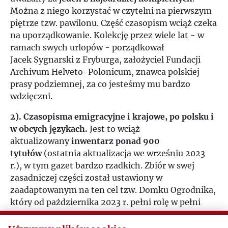
Można z niego korzystać w czytelni na pierwszym
piętrze tzw. pawilonu. Część czasopism wciąż czeka
na uporządkowanie. Kolekcję przez wiele lat - w
ramach swych urlopów - porządkował
Jacek Sygnarski z Fryburga, założyciel Fundacji
Archivum Helveto-Polonicum, znawca polskiej
prasy podziemnej, za co jesteśmy mu bardzo
wdzięczni.
2). Czasopisma emigracyjne i krajowe, po polsku i
w obcych językach.
Jest to wciąż
aktualizowany
inwentarz ponad 900
tytułów
(ostatnia aktualizacja we wrześniu 2023
r.), w tym gazet bardzo rzadkich. Zbiór w swej
zasadniczej części został ustawiony w
zaadaptowanym na ten cel tzw. Domku Ogrodnika,
który od pażdziernika 2023 r. pełni rolę w pełni
profesjonalnego, klimatyzowanego magazynu
prasy, z miejscem do pracy. Szczególne