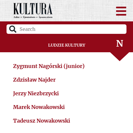
Ł
M
N
Ludzie Kultury
O
Zygmunt Nagórski (junior)
P
Zdzisław Najder
R
Jerzy Niezbrzycki
S
Marek Nowakowski
Tadeusz Nowakowski
Ś