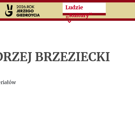
Przeskocz do treści zasad
Ludzie
„Kultury”
RZEJ BRZEZIECKI
riałów