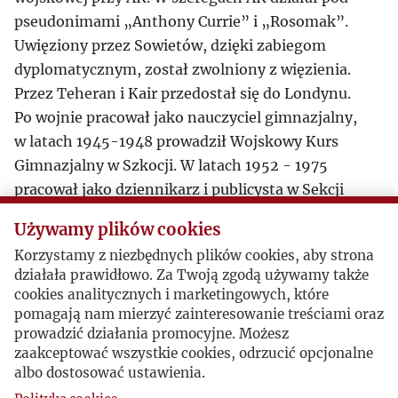
pseudonimami „Anthony Currie” i „Rosomak”.
Uwięziony przez Sowietów, dzięki zabiegom
dyplomatycznym, został zwolniony z więzienia.
Przez Teheran i Kair przedostał się do Londynu.
Po wojnie pracował jako nauczyciel gimnazjalny,
w latach 1945-1948 prowadził Wojskowy Kurs
Gimnazjalny w Szkocji. W latach 1952 - 1975
pracował jako dziennikarz i publicysta w Sekcji
Polskiej BBC. Od 1975 r na emeryturze.
Używamy plików cookies
Współredaktor „Uncesored Poland - News
Korzystamy z niezbędnych plików cookies, aby strona
Bulletin”. Był członkiem redakcji „Pamiętnika
działała prawidłowo. Za Twoją zgodą używamy także
Literackiego”. Publikował m.in. w
cookies analitycznych i marketingowych, które
„Wiadomościach”, „Aneksie”, „The Tablet”,
pomagają nam mierzyć zainteresowanie treściami oraz
„The Month”. Wydał m.in książkę
Wiara szukająca
prowadzić działania promocyjne. Możesz
zaakceptować wszystkie cookies, odrzucić opcjonalne
zrozumienia
(wyd. PFK, Londyn 1965 r.). W trakcie
albo dostosować ustawienia.
prac II Soboru Watykańskiego był