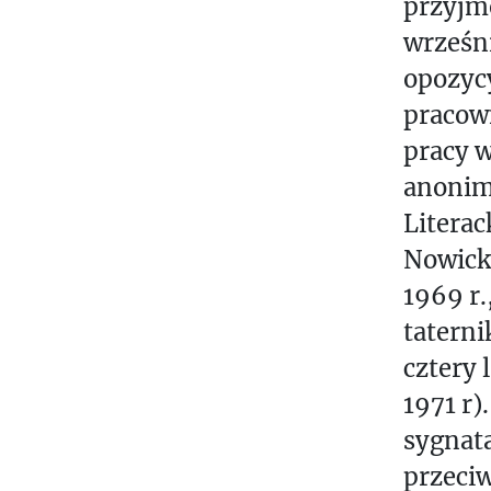
przyjm
D
E
wrześni
M
opozyc
I
pracown
L
pracy w
K
anonim
O
Litera
R
Nowick
E
1969 r.
S
P
taterni
O
cztery 
N
1971 r)
D
sygnata
E
przeci
N