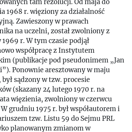
owanych tam rezolucji. Od maja do
a 1968 r. więziony za działalność
yjną. Zawieszony w prawach
ika na uczelni, został zwolniony z
 1969 r. W tym czasie podjął
owo współpracę z Instytutem
ckim (publikacje pod pseudonimem „Jan
i”). Ponownie aresztowany w maju
, był sądzony w tzw. procesie
ków (skazany 24 lutego 1970 r. na
lata więzienia, zwolniony w czerwcu
. W grudniu 1975 r. był współautorem i
riuszem tzw. Listu 59 do Sejmu PRL
wko planowanym zmianom w