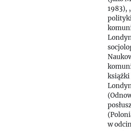
1983), 
polityk
komuni
Londyn
socjol
Naukow
komuni
książki
Londyn
(Odnow
posłusz
(Poloni
w odci