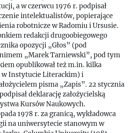
ucji, a w czerwcu 1976 r. podpisał
zenie intelektualistów, popierające
enia robotnicze w Radomiu i Ursusie.
łonkiem redakcji drugoobiegowego
znika opozycji „Głos” (pod
nimem „Marek Tarniewski”, pod tym
iem opublikował też m.in. kilka
 w Instytucie Literackim) i
łożycielem pisma „Zapis”. 22 stycznia
 podpisał deklarację założycielską
ystwa Kursów Naukowych.
opada 1978 r. za granicą, wykładowca
gii na uniwersytecie stanowym w