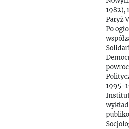
Nowym 
U
1982), 
A
Paryż V
L
Po ogło
N
współza
O
Ś
Solidar
C
Democra
I
powroci
Polityc
1995-1
Institu
wykłado
publiko
Socjolo