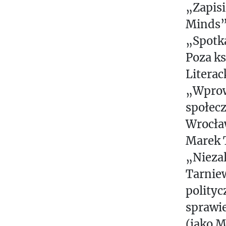
„Zapisi
Minds”
„Spotk
Poza k
Literac
„Wprow
społec
Wrocław
Marek 
„Niezal
Tarnie
polityc
sprawie
(jako 