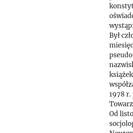
konstyt
C
J
oświadc
A
wystąpi
Był cz
P
I
miesięc
S
pseudo
Z
nazwisk
Ą
książek
O
współza
.
1978 r.
.
.
Towarz
Od list
A
socjolo
K
T