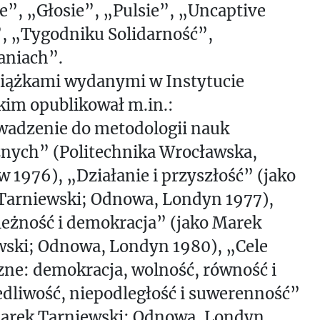
e”, „Głosie”, „Pulsie”, „Uncaptive
, „Tygodniku Solidarność”,
aniach”.
siążkami wydanymi w Instytucie
kim opublikował m.in.:
adzenie do metodologii nauk
znych” (Politechnika Wrocławska,
 1976), „Działanie i przyszłość” (jako
Tarniewski; Odnowa, Londyn 1977),
eżność i demokracja” (jako Marek
wski; Odnowa, Londyn 1980), „Cele
zne: demokracja, wolność, równość i
dliwość, niepodległość i suwerenność”
Marek Tarniewski; Odnowa, Londyn