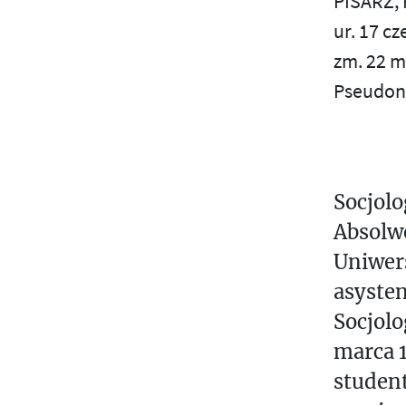
PISARZ,
W
S
ur. 17 c
A
zm. 22 m
Ś
Ż
Pseudon
N
T
I
E
U
J
V
S
Socjolo
Z
W
Absolwe
E
Uniwers
Z
N
asyste
A
Ż
Socjolo
K
marca 1
Ł
studen
A