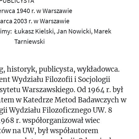
 PUBLICYSTA
zerwca 1940 r. w Warszawie
arca 2003 r. w Warszawie
imy:
Łukasz Kielski
Jan Nowicki
Marek
Tarniewski
g, historyk, publicysta, wykładowca.
nt Wydziału Filozofii i Socjologii
ytetu Warszawskiego. Od 1964 r. był
ntem w Katedrze Metod Badawczych w
gii Wydziału Filozoficznego UW. 8
968 r. współorganizował wiec
tów na UW, był współautorem