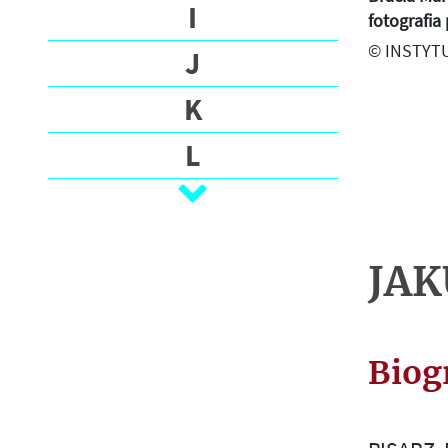
O
I
fotografia
G
© INSTYTU
J
R
A
K
F
I
L
A
Ł
T
M
E
JAK
K
N
S
T
O
Y
Biog
P
N
A
R
J