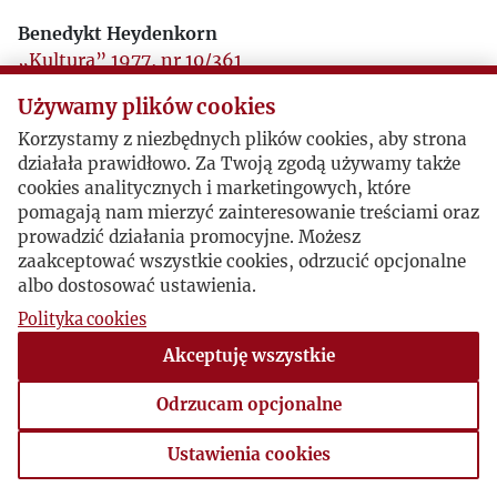
Benedykt Heydenkorn
„Kultura” 1977, nr 10/361
Używamy plików cookies
Misjonarz z Bożej łaski (dotyczy ks. Wojciecha
Sojki)
Korzystamy z niezbędnych plików cookies, aby strona
działała prawidłowo. Za Twoją zgodą używamy także
„Kultura” 1978, nr 4/367
cookies analitycznych i marketingowych, które
pomagają nam mierzyć zainteresowanie treściami oraz
prowadzić działania promocyjne. Możesz
zaakceptować wszystkie cookies, odrzucić opcjonalne
albo dostosować ustawienia.
Polityka cookies
Akceptuję wszystkie
Odrzucam opcjonalne
Ustawienia cookies
Ustawienia cookies