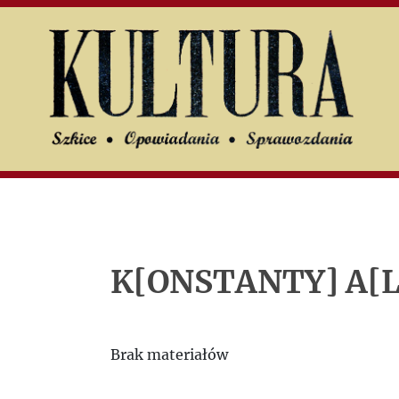
U
UK
Search
Jerzy
Giedroyc
Ludzie
K[ONSTANTY] A[
„Kultury”
Brak materiałów
Listy do i