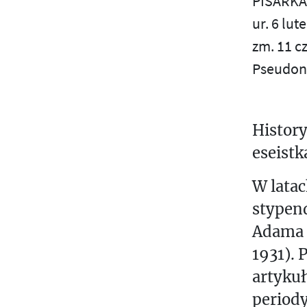
PISARKA
W
S
ur. 6 lu
A
zm. 11 c
Ś
Ż
Pseudon
N
T
I
E
U
J
History
V
S
eseistk
Z
W
E
W lata
Z
stypend
N
Adama M
A
Ż
1931). 
K
Ł
artykuł
A
periody