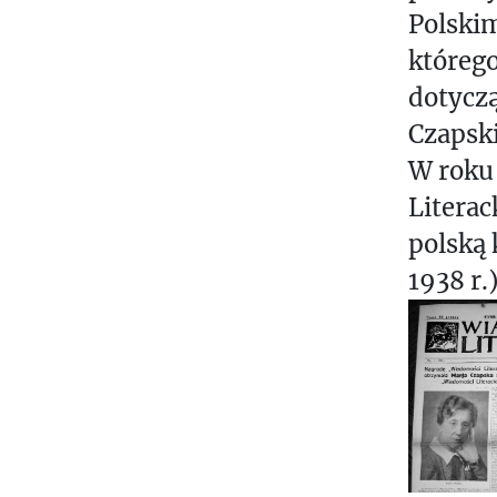
D
Polski
E
którego
M
dotyczą
I
L
Czapsk
W roku
K
Literac
O
R
polską
E
1938 r.)
S
P
O
N
D
E
N