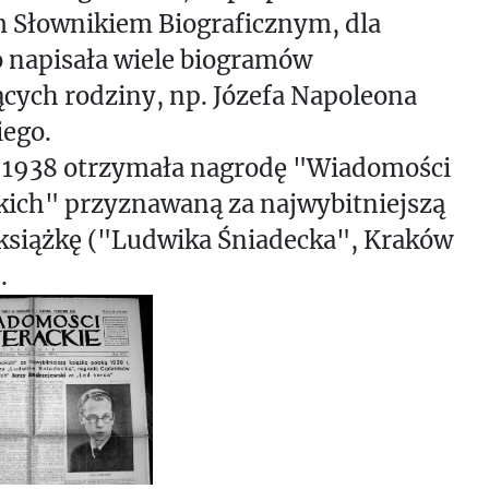
m Słownikiem Biograficznym, dla
 napisała wiele biogramów
cych rodziny, np. Józefa Napoleona
iego.
 1938 otrzymała nagrodę "Wiadomości
kich" przyznawaną za najwybitniejszą
 książkę ("Ludwika Śniadecka", Kraków
.