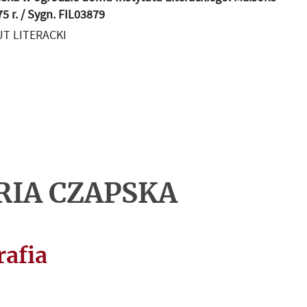
75 r. / Sygn. FIL03879
T LITERACKI
IA CZAPSKA
rafia