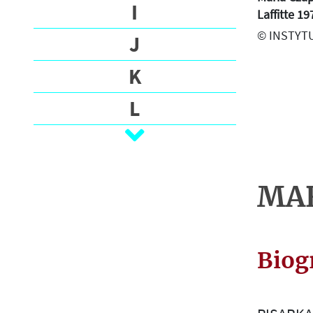
O
I
Laffitte 19
G
© INSTYTU
J
R
A
K
F
I
L
A
Ł
T
M
E
MAR
K
N
S
T
O
Y
Biog
P
N
A
R
J