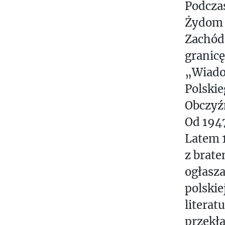
Podczas
C
Żydom „
J
Zachód 
A
granicę
M
„Wiado
U
Polski
L
T
Obczyź
I
Od 1947
M
Latem 1
E
z brat
D
ogłasza
I
A
polskie
literat
P
przekła
I