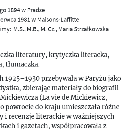
tego 1894 w Pradze
zerwca 1981 w Maisons-Laffitte
imy:
M.S.
M.B.
M. Cz.
Maria Strzałkowska
czka literatury, krytyczka literacka,
a, tłumaczka.
ch 1925–1930 przebywała w Paryżu jako
ystka, zbierając materiały do biografii
ickiewicza (La vie de Mickiewicz,
Po powrocie do kraju umieszczała różne
y i recenzje literackie w ważniejszych
kach i gazetach, współpracowała z