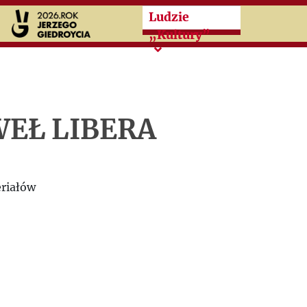
Przeskocz do treści zasad
Ludzie
„Kultury”
EŁ LIBERA
riałów