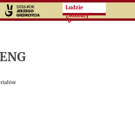
Przeskocz do treści zasad
Ludzie
„Kultury”
LENG
riałów