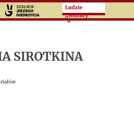
Przeskocz do treści zasad
Ludzie
„Kultury”
IA SIROTKINA
riałów