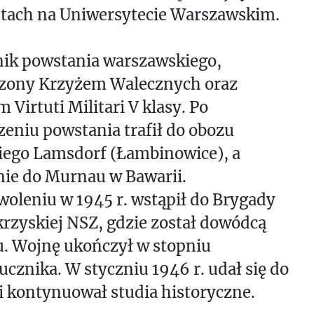
tach na Uniwersytecie Warszawskim.
nik powstania warszawskiego,
zony Krzyżem Walecznych oraz
 Virtuti Militari V klasy. Po
eniu powstania trafił do obozu
iego Lamsdorf (Łambinowice), a
nie do Murnau w Bawarii.
oleniu w 1945 r. wstąpił do Brygady
rzyskiej NSZ, gdzie został dowódcą
u. Wojnę ukończył w stopniu
cznika. W styczniu 1946 r. udał się do
i kontynuował studia historyczne.