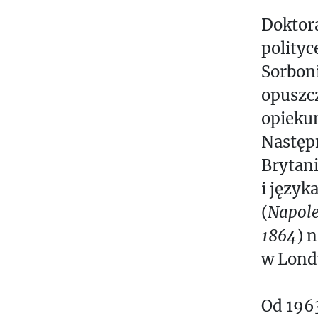
Doktora
polityc
Sorboni
opuszcz
opiekun
Następn
Brytani
i język
(
Napole
1864
) 
w Lond
Od 1963