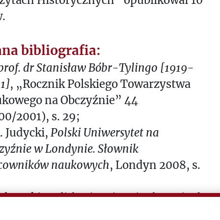
.
na bibliografia:
 prof. dr Stanisław Bóbr-Tylingo [1919-
1]
, „Rocznik Polskiego Towarzystwa
kowego na Obczyźnie” 44
00/2001), s. 29;
A. Judycki,
Polski Uniwersytet na
zyźnie w Londynie. Słownik
cowników naukowych
, Londyn 2008, s.
Kulczycki,
Polish Historians in the United
tes and Canada
, "The Polish Review" 53