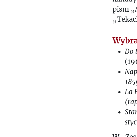
pism „
„Tekac
Wybra
Do 
(19
Nap
185
La R
(rap
Sta
sty
W „Zes