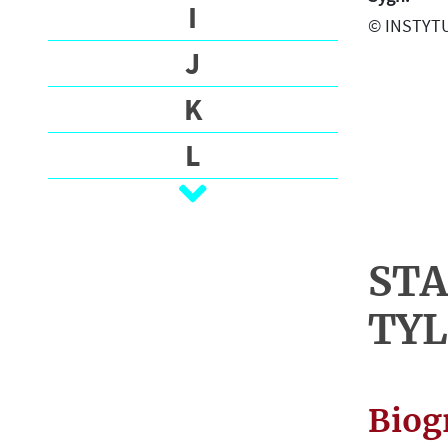
O
I
© INSTYTU
G
J
R
A
K
F
I
L
A
Ł
T
M
E
STA
K
N
S
TYL
T
O
Y
P
N
A
Biog
R
J