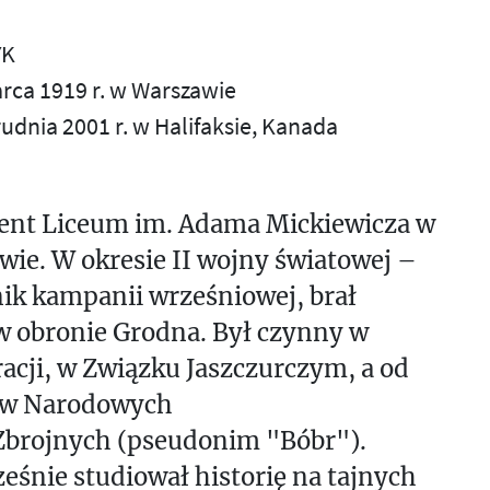
YK
arca 1919 r. w Warszawie
rudnia 2001 r. w Halifaksie, Kanada
ent Liceum im. Adama Mickiewicza w
ie. W okresie II wojny światowej –
ik kampanii wrześniowej, brał
w obronie Grodna. Był czynny w
acji, w Związku Jaszczurczym, a od
. w Narodowych
 Zbrojnych (pseudonim "Bóbr").
eśnie studiował historię na tajnych