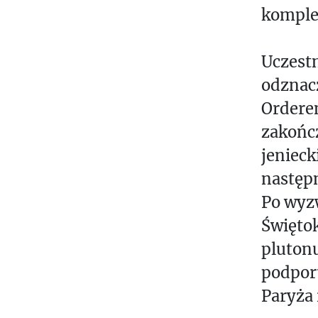
komple
Uczest
odznac
Orderem
zakończ
jenieck
następ
Po wyzw
Świętok
pluton
podporu
Paryża 