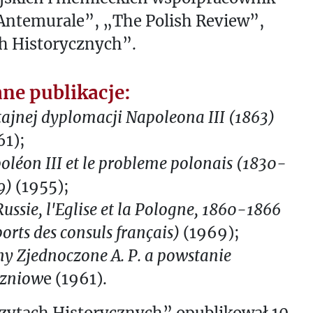
Antemurale”, „The Polish Review”,
h Historycznych”.
ne publikacje:
tajnej dyplomacji Napoleona III (1863)
61);
oléon III et le probleme polonais (1830-
9)
(1955);
ussie, l'Eglise et la Pologne, 1860-1866
orts des consuls français)
(1969);
ny Zjednoczone A. P. a powstanie
czniow
e (1961).
zytach Historycznych” opublikował 10