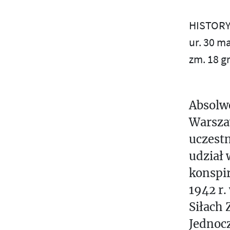
W
S
A
HISTOR
Ś
Ż
ur. 30 m
N
zm. 18 g
T
I
E
U
J
Absolw
V
S
Warszaw
Z
W
uczestn
E
Z
udział 
konspir
Ż
1942 r
Siłach
Jednocz