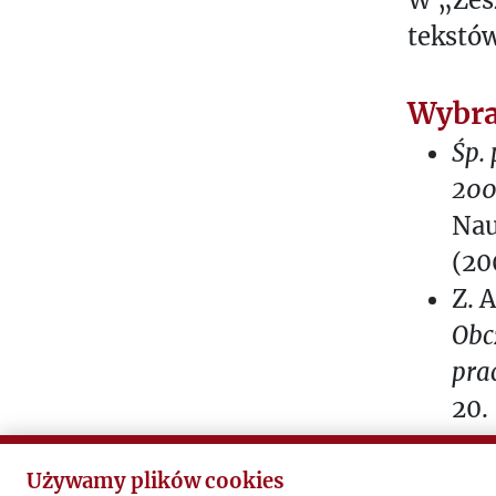
tekstów
Wybra
Śp.
200
Nau
(20
Z. 
Obc
pra
20.
J. 
Sta
Używamy plików cookies