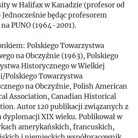
ity w Halifax w Kanadzie (profesor od
) Jednocześnie będąc profesorem
i na PUNO (1964-2001).
łonkiem: Polskiego Towarzystwa
ego na Obczyźnie (1963), Polskiego
ystwa Historycznego w Wielkiej
ii/Polskiego Towarzystwa
cznego na Obczyźnie, Polish American
cal Association, Canadian Historical
tion. Autor 120 publikacji związanych z
a dyplomacji XIX wieku. Publikował w
ykach amerykańskich, francuskich,
jskich i niemieckich współpracownik