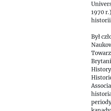
Univers
1970 r.
histori
Był cz
Naukow
Towarz
Brytan
History
Histori
Associa
histori
period
kanady