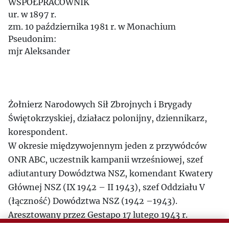
WSPÓŁPRACOWNIK
ur. w 1897 r.
zm. 10 października 1981 r. w Monachium
Pseudonim:
mjr Aleksander
Żołnierz Narodowych Sił Zbrojnych i Brygady
Świętokrzyskiej, działacz polonijny, dziennikarz,
korespondent.
W okresie międzywojennym jeden z przywódców
ONR ABC, uczestnik kampanii wrześniowej, szef
adiutantury Dowództwa NSZ, komendant Kwatery
Głównej NSZ (IX 1942 – II 1943), szef Oddziału V
(łączność) Dowództwa NSZ (1942 –1943).
Aresztowany przez Gestapo 17 lutego 1943 r.
Więzień Pawiaka, Auschwitz i obozu w