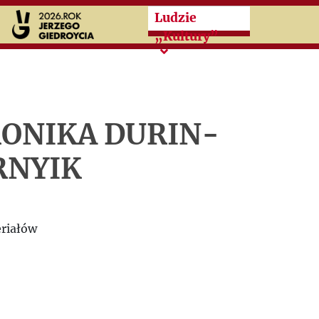
Przeskocz do treści zasad
Ludzie
„Kultury”
ONIKA DURIN-
RNYIK
riałów