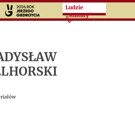
Przeskocz do treści zasad
Ludzie
„Kultury”
ADYSŁAW
ELHORSKI
riałów